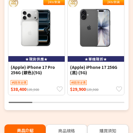
24hr到貨
24hr到貨
★現貨供應★
★單機現折★
(Apple) iPhone 17 Pro
(Apple) iPhone 17 256G
(
256G (銀色)(5G)
(黑) (5G)
(
網路限定價
網路限定價
$38,400
$29,900
$
$39,900
$29,900
商品介紹
商品規格
購買須知