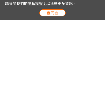
請參閱我們的
隱私權聲明
以獲得更多資訊。
我同意
電信專案服務專線 24小時
用戶手機直撥188(免費)
0809-000-852(免費)
線上購物服務專線 09:00~18:00
網內手機直撥188(撥通請按5)
網外請撥0809-000-852(撥通請按5)