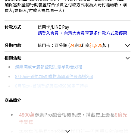
加保富邦產物行動裝置綜合保險之付款方式限為大哥付隨帳收，購
買人/要保人/付款人需為同一人)
付款方式
信用卡/LINE Pay
請登入會員 ，台灣大會員享更多付款方式及優惠
分期付款
信用卡：可分期 (
24
期
0
利率
$1,825
起 )
＊實際可分期數、適用利率，請以購物車顯示為主
相關活動
信用卡分期
娛樂滿載★滿額登記抽豪華影音好禮
8/10前~爸氣加碼 購物滿額滿件最高送$68
分期數
每期金額
配合銀行/業者
8月限定~首購登記最高領$888電子禮券
3期 0利率
$14,600
18家銀行/業者
台灣大哥大Open Possible聯名卡滿額最高回饋25%
商品簡介
6期 0利率
$7,300
17家銀行/業者
8/15前~指定購物滿額最高回饋25%
4800萬
像素Pro融合相機系統，搭載史上最長
8倍光
12期 0利率
$3,650
7家銀行/業者
★舊機回收★限量加碼10%回饋
學變焦
更多信用卡分期0利率滿額享回饋
18期 0利率
$2,433
3家銀行/業者
等效焦距最長200公釐，採用新一代四重反射稜鏡設
推薦支援NRCA手機→點我看達人教你買