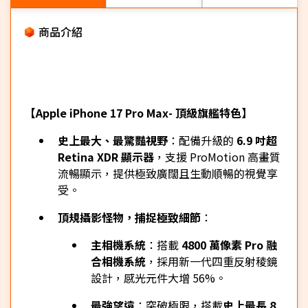
商品介紹
【Apple iPhone 17 Pro Max- 頂級旗艦特色】
史上最大、最驚豔視野
：配備升級的
6.9 吋超
Retina XDR 顯示器
，支援 ProMotion 高畫質
流暢顯示，提供極致廣闊且生動順暢的視覺享
受。
頂規攝影怪物，捕捉極致細節
：
主相機系統
：搭載
4800 萬像素 Pro 融
合相機系統
，採用新一代四重反射稜鏡
設計，感光元件大增 56%。
最強望遠
：突破極限，搭載
史上最長 8