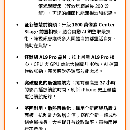
倍光學變焦
（等效焦距最長 200 公
釐），再遠的細節也能無損清晰紀錄。
全新智慧前鏡頭
：升級
1800 萬像素 Center
Stage 前置相機
，結合自動 AI 調整取景技
術，讓視訊會議或多人團體自拍都靈活自如、
隨時在焦點。
怪獸級 A19 Pro 晶片
：換上最新
A19 Pro 核
心
，CPU 與 GPU 效能大幅躍升 40%，AI 運算
極致強勁，完美應對各類高效能需求。
突破歷史的最強續航力
：擁有最高達
37 小時
的影片播放續航時間，刷新 iPhone 史上最佳
電池續航紀錄！
堅固耐用，散熱再進化
：採用全新
超瓷晶盾 2
面板
，抗刮能力激增 3 倍；搭配全新一體成型
鋁金屬機身，大幅提升有效散熱率，高強度運
行不發燙。