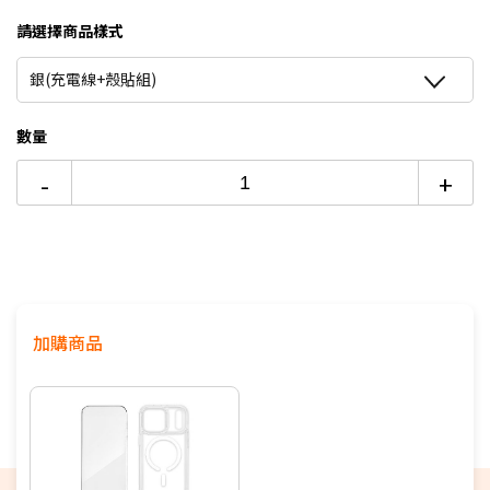
計，感光元件大增56%
24期 0利率
$1,825
2家銀行/業者
請選擇商品樣式
iPhone 新機資訊一次看！→點我看達人教你買
1800萬像素Center Stage
前置相機
，自動
AI
調整取
6期
$7,811
18家銀行/業者
點我看▶iPhone 17 Pro Max專用配件
景，團體自拍更靈活
銀(充電線+殼貼組)
12期
$3,905
18家銀行/業者
搭載
A19 Pro晶片
，CPU/GPU效能提升40%，AI運算
強勁
數量
24期
$2,007
18家銀行/業者
最高37小時影片播放續航，
電池續航力
刷新iPhone
-
+
歷史最佳
6.9吋
超Retina XDR顯示器，支援ProMotion高畫質
流暢顯示
超瓷晶盾2面板，抗刮能力提升3倍，一體成型鋁金屬
機身有效散熱
加購商品
支援NRCA
支援100MHz全台最大5G黃金頻寬，釋放滿分5G體驗