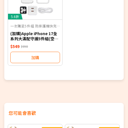
5.6折
一次購足5件組 防摔護機快充無憂
(加購)Apple iPhone 17全
系列大滿配守護5件組(空壓
殼 保護貼 充電器 傳輸線 鏡
$549
$990
頭貼 i17 PRO MAX 17e)
加購
您可能會喜歡