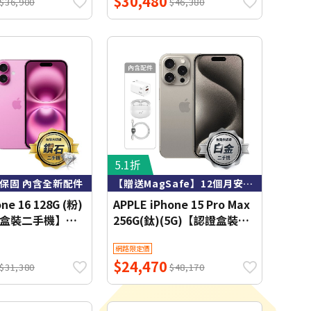
$30,480
$36,900
$46,380
5.1折
心保固 內含全新配件
【贈送MagSafe】12個月安心保固 內含全新配件
one 16 128G (粉)
APPLE iPhone 15 Pro Max
認證盒裝二手機】鑽
256G(鈦)(5G)【認證盒裝二
手機】白金級【送
網路限定價
MagSafe】
$24,470
$31,380
$48,170