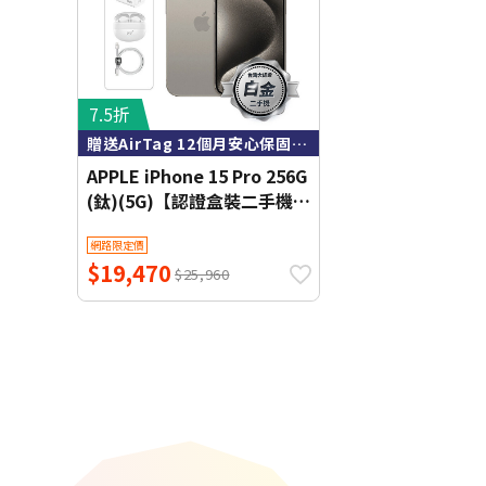
7.5折
贈送AirTag 12個月安心保固 內含全新配件
APPLE iPhone 15 Pro 256G
(鈦)(5G)【認證盒裝二手機】
白金級【送AirTag】
網路限定價
$19,470
$25,960