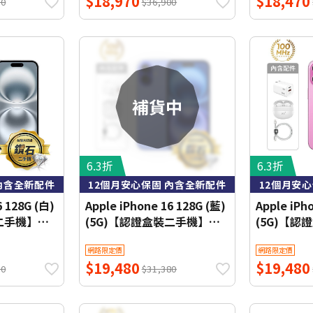
$18,970
$18,470
00
$36,900
6.3折
6.3折
內含全新配件
12個月安心保固 內含全新配件
12個月安
6 128G (白)
Apple iPhone 16 128G (藍)
Apple iPh
裝二手機】鑽
(5G)【認證盒裝二手機】鑽
(5G)【
石級
石級
網路限定價
網路限定價
$19,480
$19,480
80
$31,380