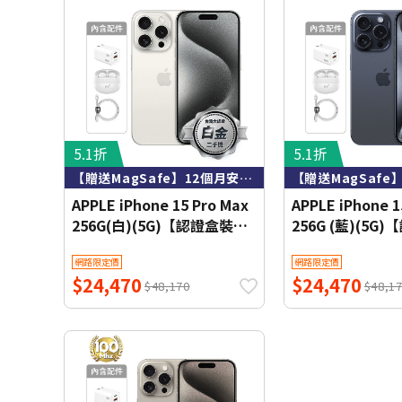
5.1折
5.1折
【贈送MagSafe】12個月安心保固 內含全新配件
APPLE iPhone 15 Pro Max
APPLE iPhone 1
256G(白)(5G)【認證盒裝二
256G (藍)(5G
手機】白金級【送
手機】白金級【
網路限定價
網路限定價
MagSafe】
MagSafe】
$24,470
$24,470
$48,170
$48,1