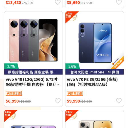
$13,480
$5,690
$26,990
$17,990
3.7折
5.6折
原廠認證福利品 原廠盒裝 原廠保固
台灣大認證~myfone一年保固
vivo V40 (12G/256G) 6.78吋
vivo V70 FE 8G/256G (夜藍)
5G智慧型手機 自杏粉 【福利
(5G)【拆封福利品A級】
品】
網路限定價
網路限定價
$6,990
$9,990
$18,990
$17,990