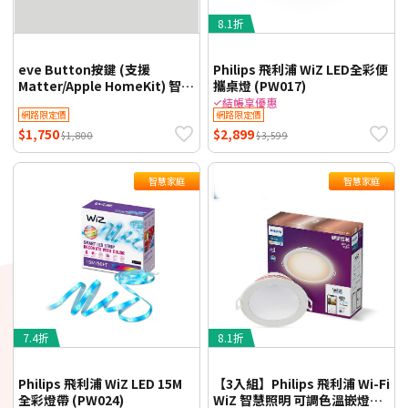
8.1折
eve Button按鍵 (支援
Philips 飛利浦 WiZ LED全彩便
Matter/Apple HomeKit) 智慧
攜桌燈 (PW017)
家庭
結帳享優惠
網路限定價
網路限定價
$1,750
$2,899
$1,800
$3,599
智慧家庭
智慧家庭
7.4折
8.1折
Philips 飛利浦 WiZ LED 15M
【3入組】Philips 飛利浦 Wi-Fi
全彩燈帶 (PW024)
WiZ 智慧照明 可調色溫嵌燈