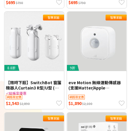
$695
$695
$790
$790
智慧家庭
智慧家庭
8.8折
9折
【限時下殺】SwitchBot 窗簾
eve Motion 無線運動傳感器
機器人Curtain3 R型/U型 (電
(支援Matter/Apple
動窗簾/免鑽孔/智能居家/APP
HomeKit) 智慧家庭
結帳享優惠
網路限定價
網路限定價
控制/藍牙遙控)
$2,543
$1,890
$2,890
$2,100
智慧家庭
智慧家庭