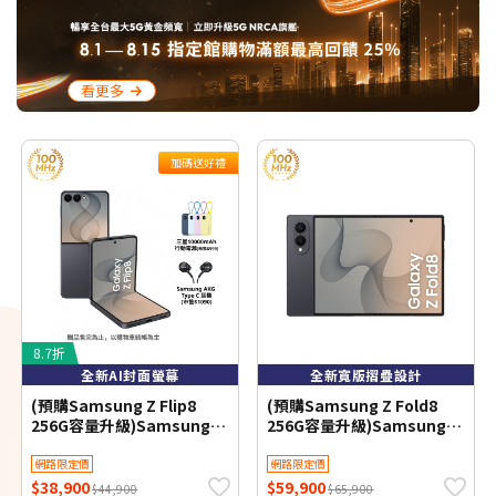
看更多
加碼送好禮
8.7折
全新AI封面螢幕
全新寬版摺疊設計
(預購Samsung Z Flip8
(預購Samsung Z Fold8
256G容量升級)Samsung
256G容量升級)Samsung
Galaxy Z Flip8 F7760
Galaxy Z Fold8 F9710
12GB/512GB(石墨灰)(5G)
12GB/512GB(石墨灰)(5G)
網路限定價
網路限定價
$38,900
$59,900
$44,900
$65,900