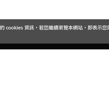
cookies 資訊，若您繼續瀏覽本網站，即表示
客戶服務
會員權益
關於
常見問題
會員隱私與權益
品牌
大宗採購方案
購物條款
網站
訂閱電子報
中獎公告
聯絡