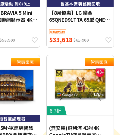
廠活動 到8/9止
含基本安裝舊機回收
BRAVIA 5 Mini
【8月優惠】LG 樂金
智慧聯網顯示器 4K
65QNED91TTA 65型 QNED
evo AI 4K 智慧顯示器
網路限定價
$33,618
$53,900
$61,900
智慧家庭
智慧家庭
6.7折
認知智慧處理器
65吋4K連網智慧
(無安裝)飛利浦 43吋4K
5XR50(含標準安
GoogleTV液晶顯示器