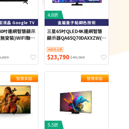
4.8折
晶 Google TV
金屬量子點顯色技術
基40吋連網智慧顯示
三星65吋QLED4K連網智慧
5(無安裝)WIFI聯網
顯示器QA65Q70DAXXZW(含
】
標準安裝)
網路限定價
$23,790
8,889
$49,900
智慧家庭
智慧家庭
5.5折