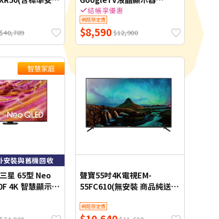
I聯網 【智慧家庭】
43PUH7630【智慧家庭】
結帳享優惠
網路限定價
$8,590
$40,789
$12,900
智慧家庭
掛安裝與舊機回收
 三星 65型 Neo
聲寶55吋4K電視EM-
90F 4K 智慧顯示器
55FC610(無安裝 商品純送到
0FAXXZW
一樓)
網路限定價
$10,640