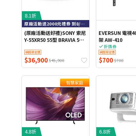
8.1折
原廠活動送2000元禮券 到8/9止
(原廠活動送好禮)SONY 索尼
EVERSUN 電視4
Y-55XR50 55型 BRAVIA 5
架 AW-410
Mini LED XR智慧聯網顯示器
折價券
網路限定價
網路限定價
$36,900
$700
$45,900
$700
智慧家庭
4.8折
6.8折