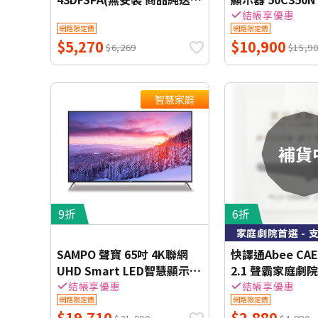
一樓)
庭】 (送基本安裝
結帳享優惠
網路限定價
網路限定價
$5,270
$10,900
$6,269
$15,9
智慧家庭
9折
6折
家庭劇院首選 - 
SAMPO 聲寶 65吋 4K聯網
快譯通Abee CAE
UHD Smart LED智慧顯示器
2.1 聲霸家庭劇
QM-65SF620 - 含基本安裝
結帳享優惠
結帳享優惠
網路限定價
網路限定價
+舊機回收
$19,710
$2,880