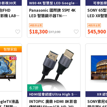
O影視30天
W80 4K 智慧型 LED Google TV
可參加原
台FHD
Panasonic 國際牌 55吋 4K
SONY 65型 
影機 LA8
LED 智慧顯示器TN-
LED XR
OVO影視30
55W80BGT 含基本桌上安裝
Y-65XR50
網路限定價
網路限定價
【智慧家庭】
$18,300
$45,900
$37,100
智慧家庭
6.7折
HDMI協會認證Ultra High Speed標準
XR 
ogleTV液晶
INTOPIC 廣鼎 HDMI 8K影音
SONY索尼
NT【智慧家
傳輸線150cm(CB-HD-20)
顯示器Y-6