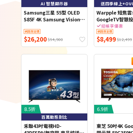
AI 智慧顯示器
送四季線上+OV
Samsung三星 55型 OLED
Warpple 短焦雲
S85F 4K Samsung Vision
GoogleTV智慧投
AI 智慧顯示器
SE*送四季線上+
結帳享優惠
網路限定價
網路限定價
(QA55S85FAEXZW) 基本桌
天 【智慧家庭】
$26,200
$8,499
上安裝 【智慧家庭】
$54,900
$12,499
8.5折
6.9折
百萬動態對比
禾聯43吋電視HD-
東芝 50吋4K Go
43DFSPA(無安裝 商品純送到
顯示器 50C350