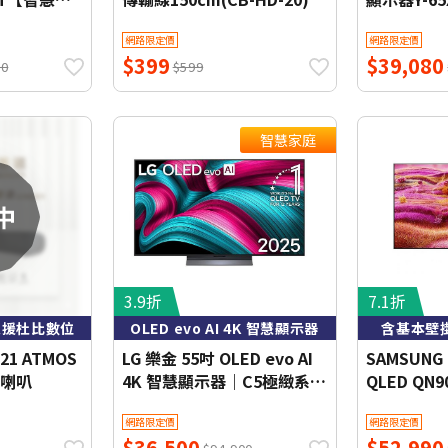
)
裝) WIF
網路限定價
網路限定價
$399
$39,080
00
$599
智慧家庭
3.9折
7.1折
支援杜比數位
OLED evo AI 4K 智慧顯示器
含基本壁
21 ATMOS
LG 樂金 55吋 OLED evo AI
SAMSUNG
院喇叭
4K 智慧顯示器｜C5極緻系列
QLED QN
2025 (OLED55C5PTA) 含基
QA65QN9
網路限定價
網路限定價
本桌上安裝
$36,500
$52,990