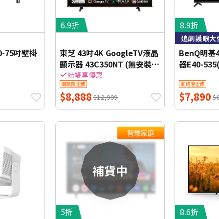
6.9折
8.9折
追劇護眼大型液
0-75吋壁掛
東芝 43吋4K GoogleTV液晶
BenQ明
顯示器 43C350NT (無安裝)
器E40-53
【智慧家庭】
【智慧家庭
結帳享優惠
網路限定價
網路限定價
$8,888
$7,890
$12,999
$
智慧家庭
5折
8.6折