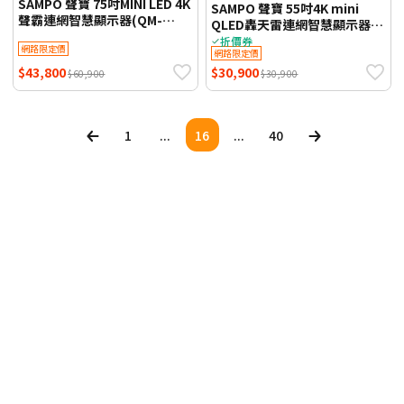
SAMPO 聲寶 75吋MINI LED 4K
SAMPO 聲寶 55吋4K mini
聲霸連網智慧顯示器(QM-
QLED轟天雷連網智慧顯示器
75MIW6210) 贈-大組壁掛架安
(QM-55MI3200) 福利品 保固三
折價券
網路限定價
裝(一般牆面)
網路限定價
年 基本桌上安裝
$43,800
$30,900
$60,900
$30,900
1
...
16
...
40