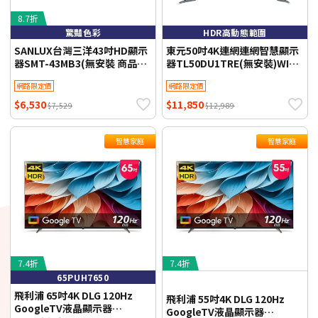
8.7折
驚豔色彩
HDR高動態範圍
SANLUX台灣三洋43吋HD顯示
東元50吋4K連網連網智慧顯示
器SMT-43MB3(無安裝 商品純
器TL50DU1TRE(無安裝)WIFI
送到一樓)
聯網 【智慧家庭】
網路限定價
網路限定價
$6,530
$11,850
$7,529
$12,989
智慧家庭
智慧家庭
7.4折
7.4折
65PUH7650
飛利浦 65吋4K DLG 120Hz
飛利浦 55吋4K DLG 120Hz
GoogleTV液晶顯示器
GoogleTV液晶顯示器