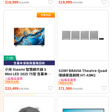
$16,999
$19,999
$16,999
$19,999
智慧家庭
7.9折
含基本安裝與舊機回收
小米 Xiaomi 智慧顯示器 S
SONY BRAVIA Theatre Quad
Mini LED 2025 75型 含基本安
環繞家庭劇院 HT-A9M2
裝與舊機回收
結帳享優惠
結帳享優惠
網路限定價
網路限定價
$23,499
$71,900
$29,995
$74,990