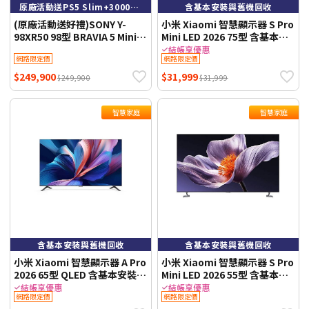
原廠活動送PS5 Slim+3000元禮券 到8/9止
含基本安裝與舊機回收
(原廠活動送好禮)SONY Y-
小米 Xiaomi 智慧顯示器 S Pro
98XR50 98型 BRAVIA 5 Mini
Mini LED 2026 75型 含基本安
LED XR智慧聯網顯示器
裝與舊機回收
結帳享優惠
網路限定價
網路限定價
$249,900
$31,999
$249,900
$31,999
智慧家庭
智慧家庭
含基本安裝與舊機回收
含基本安裝與舊機回收
小米 Xiaomi 智慧顯示器 A Pro
小米 Xiaomi 智慧顯示器 S Pro
2026 65型 QLED 含基本安裝與
Mini LED 2026 55型 含基本安
舊機回收
裝與舊機回收
結帳享優惠
結帳享優惠
網路限定價
網路限定價