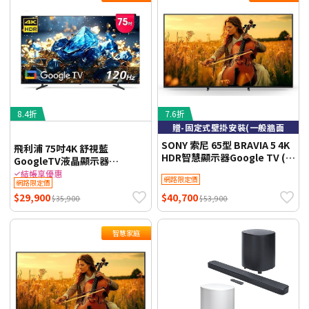
8.4折
7.6折
贈-固定式壁掛安裝(一般牆面
SONY 索尼 65型 BRAVIA 5 4K
飛利浦 75吋4K 舒視藍
HDR智慧顯示器Google TV (Y-
GoogleTV液晶顯示器
65XR50) 贈-固定式壁掛安裝
75PUH7700【智慧家庭】 (送
結帳享優惠
網路限定價
(一般牆面) 【智慧家庭】
網路限定價
基本安裝)
$29,900
$40,700
$35,900
$53,900
智慧家庭