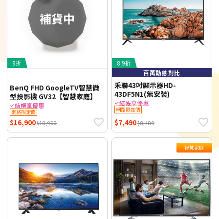
9折
8.9折
百萬動態對比
禾聯43吋顯示器HD-
BenQ FHD GoogleTV智慧微
43DF5N1(無安裝)
型投影機 GV32【智慧家庭】
結帳享優惠
結帳享優惠
網路限定價
網路限定價
$16,900
$7,490
$18,900
$8,489
智慧家庭