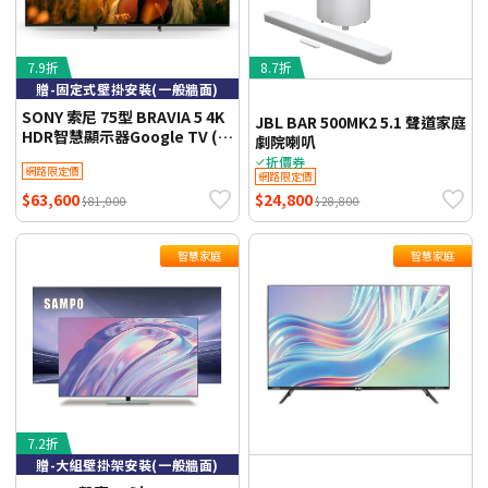
7.9折
8.7折
贈-固定式壁掛安裝(一般牆面)
SONY 索尼 75型 BRAVIA 5 4K
JBL BAR 500MK2 5.1 聲道家庭
HDR智慧顯示器Google TV (Y-
劇院喇叭
75XR50) 贈-固定式壁掛安裝
折價券
網路限定價
(一般牆面) 【智慧家庭】
網路限定價
$63,600
$24,800
$81,000
$28,800
智慧家庭
智慧家庭
7.2折
贈-大組壁掛架安裝(一般牆面)