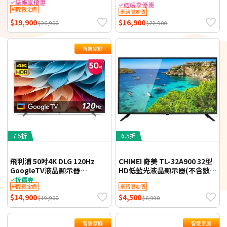
65PUH7650 (送基本安裝) 【智
結帳享優惠
55PUH7650 (送基本安裝) 【智
結帳享優惠
網路限定價
慧家庭】
網路限定價
慧家庭】
$19,900
$16,900
$26,900
$22,900
智慧家庭
7.5折
6.5折
飛利浦 50吋4K DLG 120Hz
CHIMEI 奇美 TL-32A900 32型
GoogleTV液晶顯示器
HD低藍光液晶顯示器(不含數位
50PUH7650 (送基本安裝) 【智
視訊盒) 基本桌上安裝
折價券
網路限定價
網路限定價
慧家庭】
$14,900
$4,500
$19,900
$6,990
智慧家庭
智慧家庭