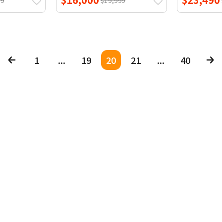
99
$19,999
1
...
19
20
21
...
40