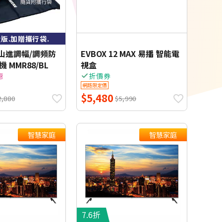
版.加贈攜行袋.
N 山進調幅/調頻防
EVBOX 12 MAX 易播 智能電
 MMR88/BL
視盒
惠
折價券
網路限定價
$5,480
2,880
$5,990
智慧家庭
智慧家庭
7.6折