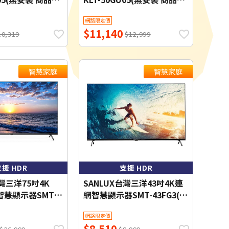
WIFI聯網 【智慧
送到一樓) WIFI聯網 【智慧
網路限定價
家庭】
$11,140
10,319
$12,999
智慧家庭
智慧家庭
援 HDR
支援 HDR
台灣三洋75吋4K
SANLUX台灣三洋43吋4K連
智慧顯示器SMT-
網智慧顯示器SMT-43FG3(無
含標準安裝) 【智慧
安裝)WIFI聯網 【智慧家庭】
網路限定價
$8,510