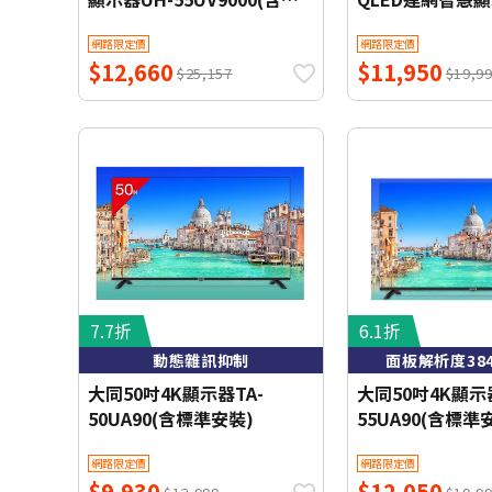
準安裝)WIFI聯網 【智慧家
55FQ3(含標準安
網路限定價
網路限定價
庭】
網 【智慧家庭】
$12,660
$11,950
$25,157
$19,9
7.7折
6.1折
動態雜訊抑制
面板解析度384
大同50吋4K顯示器TA-
大同50吋4K顯示器
50UA90(含標準安裝)
55UA90(含標準
網路限定價
網路限定價
$9,930
$12,050