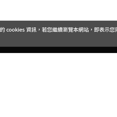
cookies 資訊，若您繼續瀏覽本網站，即表示
客戶服務
會員權益
關於
常見問題
會員隱私與權益
品牌
大宗採購方案
購物條款
網站
訂閱電子報
中獎公告
聯絡