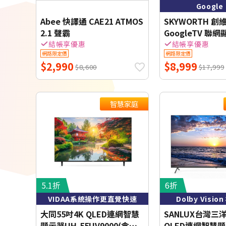
Google
Abee 快譯通 CAE21 ATMOS
SKYWORTH 創維
2.1 聲霸
GoogleTV 聯
43Q6600H-配
結帳享優惠
結帳享優惠
網路限定價
網路限定價
$2,990
$8,999
$8,600
$17,999
智慧家庭
5.1折
6折
VIDAA系統操作更直覺快速
Dolby Visi
大同55吋4K QLED連網智慧
SANLUX台灣三洋
顯示器UH-55UV9000(含標
QLED連網智慧顯