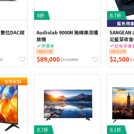
8折
8.7折
藍色限量
0A 數位DAC綜
Audiolab 9000N 無線串流播
SANGEA
放機
災藍芽收音機
折價券
結帳享優
網路限定價
網路限定價
$89,000
$2,500
00
$112,000
$
智慧家庭
8.7折
8.1折