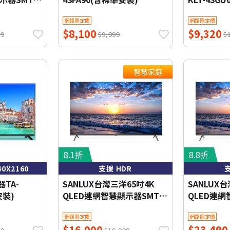
裝)WIFI聯
送到一樓) 
網路限定價
網路限定價
家庭】
$8,100
$9,320
99
$9,999
$
智慧家庭
8.1折
8.8折
0X2160
支援 HDR
支
TA-
SANLUX台灣三洋65吋4K
SANLUX
安裝)
QLED連網智慧顯示器SMT-
QLED連網
65FQ3(含標準安裝) 【智慧
75FQ3(
網路限定價
網路限定價
家庭】
家庭】
$16,000
$23,490