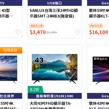
 TV
USB端口
Goo
 43型
SANLUX台灣三洋24吋HD顯
歌林55吋4
網顯示器
示器SMT-24MB3(無安裝)
顯示器KLT-
送不含安裝
裝)WIFI
網路限定價
網路限定價
$3,470
$16,100
$3,999
智慧家庭
8.2折
on 杜比視界
面板解析度1920X1080
Goo
55吋4K
大同43吋FHD顯示器TA-
歌林43吋
示器SMT-
43FA90(含標準安裝)
KLT-43G