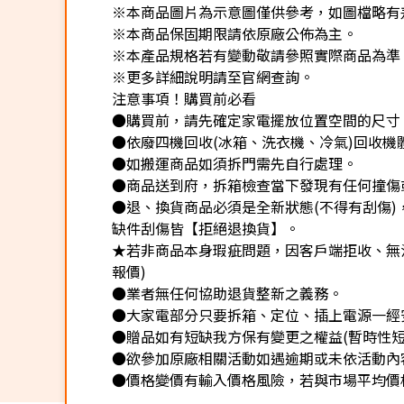
※本商品圖片為示意圖僅供參考，如圖檔略有
※本商品保固期限請依原廠公佈為主。
※本產品規格若有變動敬請參照實際商品為準
※更多詳細說明請至官網查詢。
注意事項！購買前必看
●購買前，請先確定家電擺放位置空間的尺寸
●依廢四機回收(冰箱、洗衣機、冷氣)回收機
●如搬運商品如須拆門需先自行處理。
●商品送到府，拆箱檢查當下發現有任何撞傷
●退、換貨商品必須是全新狀態(不得有刮傷
缺件刮傷皆【拒絕退換貨】。
★若非商品本身瑕疵問題，因客戶端拒收、無法
報價)
●業者無任何協助退貨整新之義務。
●大家電部分只要拆箱、定位、插上電源一經
●贈品如有短缺我方保有變更之權益(暫時性短
●欲參加原廠相關活動如遇逾期或未依活動內
●價格變價有輸入價格風險，若與市場平均價格