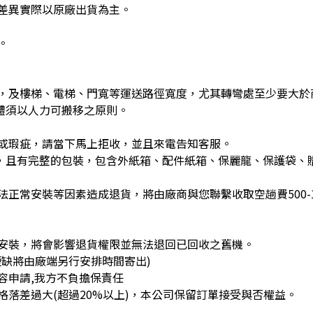
差異實際以原廠出貨為主。
。
，及樓梯、電梯、門寬等運送路徑寬度，尤其轉彎處至少要大於
體須以人力可搬移之原則。
或瑕疵，請當下馬上拒收，並且來電告知客服。
)，且有完整的包裝，包含外紙箱、配件紙箱、保麗龍、保護袋、
正常安裝等因素造成退貨，將由廠商與您聯繫收取空趟費500-1
安裝，將會影響退貨權限並無法退回已回收之舊機。
缺將由廠端另行安排時間寄出)
容申請,我方不負擔保責任
落差過大(超過20%以上)，本公司保留訂單接受與否權益。