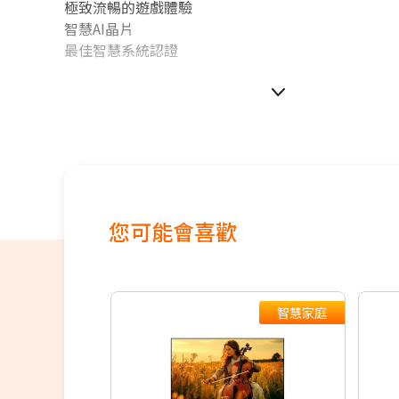
極致流暢的遊戲體驗
智慧AI晶片
最佳智慧系統認證
如無電梯，2樓(含)以上，現場收取樓層搬運費1-200
價格包含【標準安裝】+【舊機回收】
本商品正常為3至7個工作天會以電話或簡訊聯絡後續
配送時間以物流聯絡約定的時間為準
偏遠地區及外島不送！
您可能會喜歡
※如商品標題掛有【預購】字樣，都將依照預購日期
續出貨，如遇原廠供貨延遲，將會再另外發送簡訊通
若您同意以上約定事項再行下單，謝謝。
智慧家庭