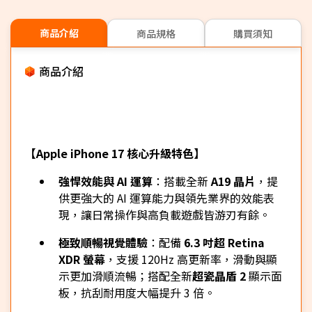
商品介紹
商品規格
購買須知
商品介紹
【Apple iPhone 17 核心升級特色】
強悍效能與 AI 運算
：搭載全新
A19 晶片
，提
供更強大的 AI 運算能力與領先業界的效能表
現，讓日常操作與高負載遊戲皆游刃有餘。
極致順暢視覺體驗
：配備
6.3 吋超 Retina
XDR 螢幕
，支援 120Hz 高更新率，滑動與顯
示更加滑順流暢；
搭配全新
超瓷晶盾 2
顯示面
板，抗刮耐用度大幅提升 3 倍。