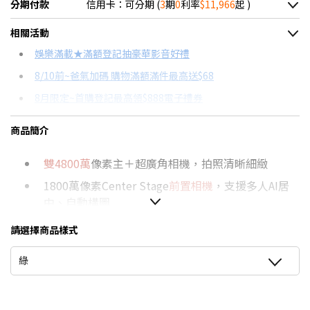
分期付款
信用卡：可分期 (
3
期
0
利率
$11,966
起 )
＊實際可分期數、適用利率，請以購物車顯示為主
相關活動
信用卡分期
娛樂滿載★滿額登記抽豪華影音好禮
8/10前~爸氣加碼 購物滿額滿件最高送$68
分期數
每期金額
配合銀行/業者
8月限定~首購登記最高領$888電子禮券
3期 0利率
$11,966
18家銀行/業者
台灣大哥大Open Possible聯名卡滿額最高回饋25%
商品簡介
6期
$6,402
18家銀行/業者
8/15前~指定購物滿額最高回饋25%
雙4800萬
像素主＋超廣角相機，拍照清晰細緻
12期
$3,201
18家銀行/業者
★舊機回收★限量加碼10%回饋
1800萬像素Center Stage
前置相機
，支援多人AI居
更多信用卡分期0利率滿額享回饋
24期
$1,645
18家銀行/業者
中、自動構圖
推薦支援NRCA手機→點我看達人教你買
6.3吋
超Retina XDR螢幕，
120Hz
顯示滑順
請選擇商品樣式
iPhone 新機資訊一次看！→點我看達人教你買
A19
晶片，AI運算更強、效能領先
點我看▶iPhone 17專用配件
綠
電池續航
30小時，20分鐘快速充電達50%
256GB起，大容量自由拍攝和儲存