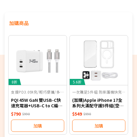
超瓷晶盾2顯示面板，抗刮耐用度提升3倍
五款新色選擇，外型潮流時尚
加購商品
支援NRCA
支援100MHz全台最大5G黃金頻寬，釋放滿分5G體驗
8折
5.6折
支援PD3.0快充/輕巧便攜/多重安全保護機制
一次購足5件組 防摔護機快充無憂
PQI 45W GaN 雙USB-C快
(加購)Apple iPhone 17全
速充電器+USB-C to C編織
系列大滿配守護5件組(空壓
線組合包-白
殼 保護貼 充電器 傳輸線 鏡
$790
$549
$990
$990
頭貼 i17 PRO MAX 17e)
加購
加購