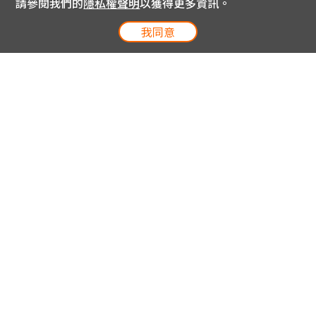
請參閱我們的
隱私權聲明
以獲得更多資訊。
我同意
電信專案服務專線 24小時
用戶手機直撥188(免費)
0809-000-852(免費)
線上購物服務專線 09:00~18:00
網內手機直撥188(撥通請按5)
網外請撥0809-000-852(撥通請按5)