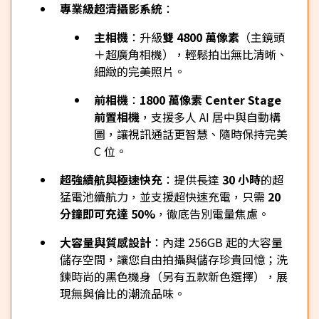
專業級超清攝影系統
：
主相機
：升級
雙 4800 萬像素
（主鏡頭
＋超廣角相機），輕鬆拍出無比清晰、
細緻的完美照片。
前相機
：
1800 萬像素 Center Stage
前置相機
，支援多人 AI 居中與自動構
圖，讓視訊通話更智慧、隨時保持完美
C 位。
超強續航與極速快充
：提供長達
30 小時
的超
猛電池續航力，並支援超快速充電，只需
20
分鐘即可充達 50%
，徹底告別電量焦慮。
大容量與質感設計
：內建 256GB 起的大容量
儲存空間，讓您自由拍攝與儲存珍貴回憶；洗
鍊時尚的黑色機身（另有五款新色選擇），展
現無與倫比的潮流品味。