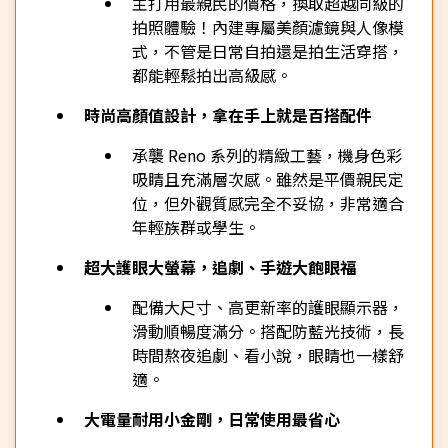
主打用最親民的價格，換取超越同級的
拍照體驗！內建專屬美顏濾鏡與人像模
式，不管是日常自拍還是拍生活穿搭，
都能輕鬆拍出高級感。
時尚高顏值設計，拿在手上就是百搭配件
承襲 Reno 系列的精緻工藝，機身色彩
吸睛且充滿層次感。雖然是平價親民定
位，但外觀質感完全不妥協，非常適合
年輕族群或學生。
超大護眼大螢幕，追劇、手遊大飽眼福
配備大尺寸、高更新率的護眼顯示器，
滑動順暢度滿分。搭配防藍光技術，長
時間熬夜追劇、看小說，眼睛也一樣舒
適。
大電量耐用小金剛，日常使用最省心