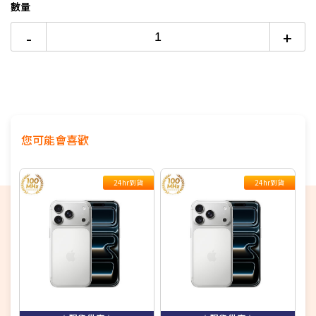
極致輕薄美學：
採用 3D 夢幻星球設計與裸視 3D 懸浮工
數量
藝，機身纖薄輕盈，配備 120Hz 高色域煥彩大螢幕。
-
+
強悍耐用防護：
具備
IP69K 滿級防塵防水
，內建
竊盜防護
與
私密運算雲端
，ColorOS 系統更提供長達 6 年的穩定流
暢體驗。
此商品頁資訊或規格有誤，請以原廠公告為主
支援NRCA
您可能會喜歡
支援100MHz全台最大5G黃金頻寬，釋放滿分5G體驗
24hr到貨
24hr到貨
7/1-7/31全通路購Reno16登錄抽Watch X3(5台)，台哥大
獨家加碼抽Enco Air5 Pro(5台)：
https://app.oppo-
aed.tw