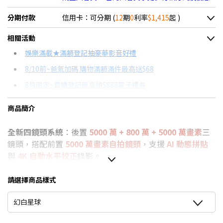
分期付款
信用卡：可分期 (
12
期
0
利率
$1,415
起 )
＊實際可分期數、適用利率，請以購物車顯示為主
相關活動
信用卡分期
娛樂滿載★滿額登記抽豪華影音好禮
8/10前~爸氣加碼 購物滿額滿件最高送$68
分期數
每期金額
配合銀行/業者
8月限定~首購登記最高領$888電子禮券
3期 0利率
$5,663
18家銀行/業者
台灣大哥大Open Possible聯名卡滿額最高回饋25%
商品簡介
6期 0利率
$2,831
17家銀行/業者
8/15前~指定購物滿額最高回饋25%
全新四鏡頭系統
：後置
5000 萬 + 800 萬 + 5000 萬畫素
三
12期 0利率
$1,415
7家銀行/業者
★舊機回收★限量加碼10%回饋
鏡頭，搭配前置
5000 萬畫素自拍鏡頭
，支援
AI 動態拼貼
更多信用卡分期0利率滿額享回饋
6期
$3,029
18家銀行/業者
與
4K 自動水平校正
錄影。
5G手機精選推薦→點我看達人教你買
智慧個人助理：
內建
AI Mind Pilot
，一鍵連接最適合的 AI
12期
$1,514
18家銀行/業者
模型，提供
個人化專業支援
。
請選擇商品樣式
AI手機有哪些？→點我看達人教你買
旗艦效能優
化：
採用高通
Snapdragon 7 Gen4
先進 4nm
24期
$778
18家銀行/業者
推薦支援NRCA手機→點我看達人教你買
幻白星球
晶片，結合
ugc 遊戲優化
、
AI 遊戲相機
2.0
與
AI
HyperBoost 3.0
，效能流暢靈敏。