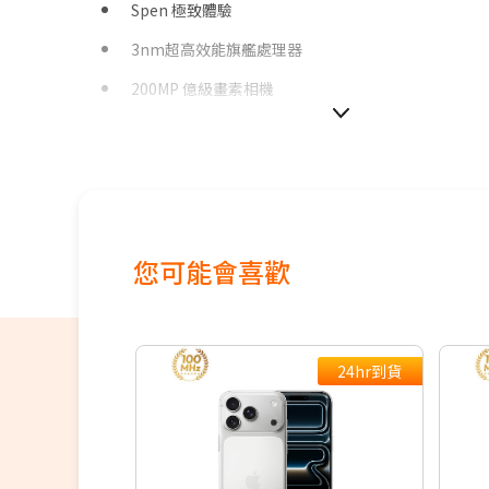
Spen 極致體驗
3nm超高效能旗艦處理器
200MP 億級畫素相機
絕佳夜拍效果
100x 超高倍變焦
120Hz 智慧動態調節畫面更新率
5000 mAh超強電力 (支援超快速充電)
您可能會喜歡
支援NRCA
支援100MHz全台最大5G黃金頻寬，釋放滿分5G體驗
24hr到貨