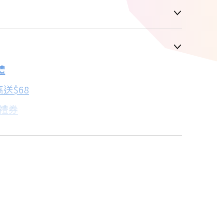
車顯示為主
禮
配合銀行/業者
送$68
子禮券
18家銀行/業者
卡滿額最高回饋25%
18家銀行/業者
%
18家銀行/業者
18家銀行/業者
點我看達人教你買