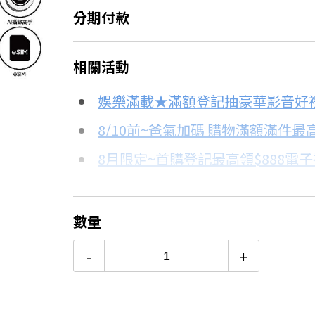
分期付款
＊實際可分期數、適用利率，請以購物
相關活動
信用卡分期
娛樂滿載★滿額登記抽豪華影音好
8.7折
分期數
每期金額
8/10前~爸氣加碼 購物滿額滿件最高
8月限定~首購登記最高領$888電
3期
$15,657
台灣大哥大Open Possible聯名
6期
$7,828
8/15前~指定購物滿額最高回饋25
數量
★舊機回收★限量加碼10%回饋
12期
$3,914
-
+
更多信用卡分期0利率滿額享回饋
24期
$2,012
三星Galaxy S25 Ultra開箱→