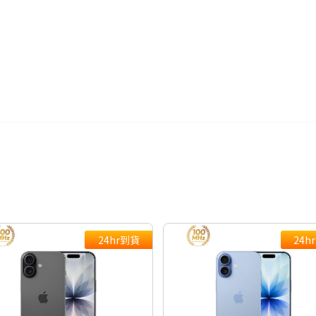
AI手機有哪些？→點我看達人教你
推薦支援NRCA手機→點我看達人
點我看▶S26系列專用配件
24hr到貨
24h