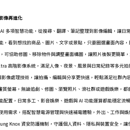
I 旗艦影像再進化
axy AI 多項智慧功能，從搜尋、翻譯、筆記整理到影像編輯，讓
能，看到想找的商品、圖片、文字或景點，只要圈選畫面內容，
，可協助修圖、移除物件與調整畫面構圖，讓照片後製更簡單，
xy Ultra 高階影像系統，滿足人像、夜景、風景與日常紀錄等
辨識與影像處理技術，讓拍攝、編輯與分享更快速，輕鬆滿足社群內
畫質螢幕，無論追劇、修圖、瀏覽照片、滑社群或遊戲娛樂，都
能配置，日常多工、影音娛樂、遊戲與 AI 功能運算都能穩定流
使用需求，搭配智慧電源管理與快速補電體驗，外出、工作與娛
msung Knox 資安防護機制，守護個人資料、隱私與裝置安全，