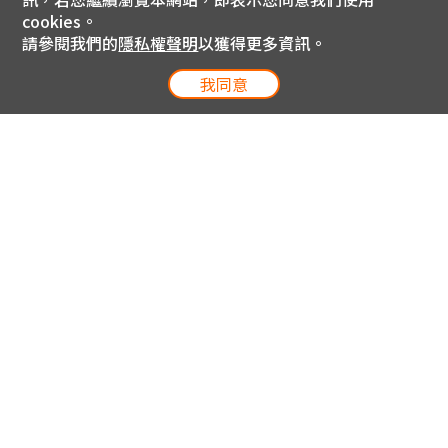
cookies。
請參閱我們的
隱私權聲明
以獲得更多資訊。
我同意
電信專案服務專線 24小時
用戶手機直撥188(免費)
0809-000-852(免費)
線上購物服務專線 09:00~18:00
網內手機直撥188(撥通請按5)