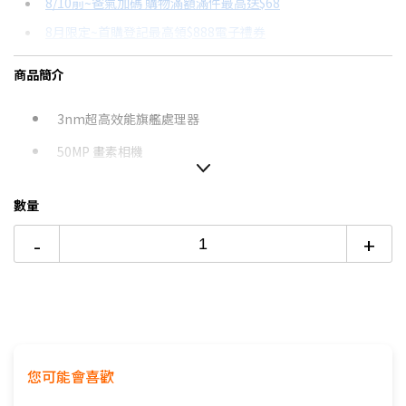
8/10前~爸氣加碼 購物滿額滿件最高送$68
分期數
每期金額
配合銀行/業者
8月限定~首購登記最高領$888電子禮券
3期
$13,517
18家銀行/業者
台灣大哥大Open Possible聯名卡滿額最高回饋25%
商品簡介
6期
$6,758
18家銀行/業者
8/15前~指定購物滿額最高回饋25%
12期
$3,379
18家銀行/業者
★舊機回收★限量加碼10%回饋
3nm超高效能旗艦處理器
更多信用卡分期0利率滿額享回饋
50MP 畫素相機
24期
$1,737
18家銀行/業者
三星Galaxy S25 Ultra開箱→點我看達人教你買
絕佳夜拍效果
數量
AI手機有哪些？→點我看達人教你買
30x 超高倍變焦
推薦支援NRCA手機→點我看達人教你買
-
+
120Hz 智慧動態調節畫面更新率
點我看▶S26系列專用配件
4900 mAh超強電力 (支援超快速充電)
支援NRCA
支援100MHz全台最大5G黃金頻寬，釋放滿分5G體驗
您可能會喜歡