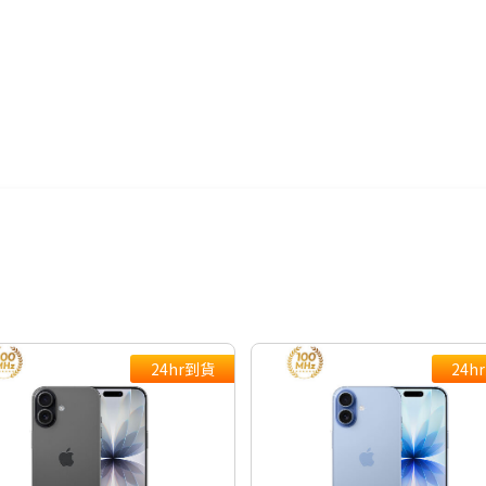
AI手機有哪些？→點我看達人教你
推薦支援NRCA手機→點我看達人
點我看▶S26系列專用配件
24hr到貨
24h