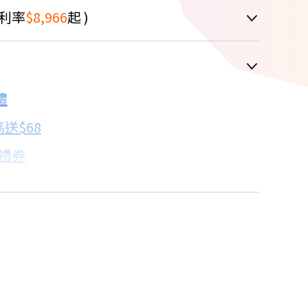
利率
$8,966
起 )
車顯示為主
禮
配合銀行/業者
送$68
子禮券
18家銀行/業者
卡滿額最高回饋25%
18家銀行/業者
%
18家銀行/業者
18家銀行/業者
點我看達人教你買