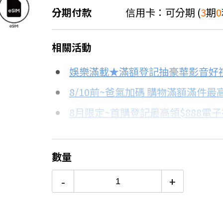
分期付款
信用卡：可分期 (
3
期
0
＊實際可分期數、適用利率，請以購物
相關活動
信用卡分期
娛樂滿載★滿額登記抽豪華影音好
8.8折
分期數
每期金額
8/10前~爸氣加碼 購物滿額滿件最高
8月限定~首購登記最高領$888電
3期 0利率
$8,966
台灣大哥大Open Possible聯名
6期
$4,797
8/15前~指定購物滿額最高回饋25
數量
★舊機回收★限量加碼10%回饋
12期
$2,398
-
+
更多信用卡分期0利率滿額享回饋
24期
$1,232
三星Galaxy S25 Ultra開箱→