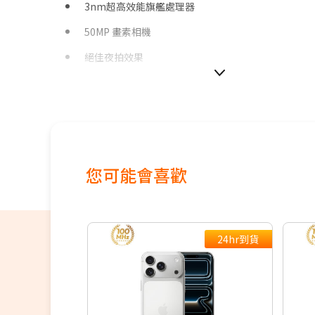
3nm超高效能旗艦處理器
50MP 畫素相機
絕佳夜拍效果
30x 超高倍變焦
120Hz 智慧動態調節畫面更新率
4300 mAh超強電力 (支援超快速充電)
支援NRCA
您可能會喜歡
支援100MHz全台最大5G黃金頻寬，釋放滿分5G體驗
24hr到貨