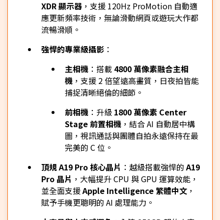
XDR 顯示器
，支援 120Hz ProMotion 自動適
應更新頻率技術，無論滑動網頁或遊玩大作都
流暢滑順。
強悍的專業級攝影
：
主相機
：搭載
4800 萬像素融合主相
機
，支援 2 倍望遠高畫質，日夜拍皆能
捕捉清晰絕倫的細節。
前相機
：升級
1800 萬像素 Center
Stage 前置相機
，結合 AI 自動居中構
圖，視訊通話與團體自拍永遠保持在最
完美的 C 位。
頂規 A19 Pro 核心晶片
：越級搭載強悍的
A19
Pro 晶片
，大幅提升 CPU 與 GPU 運算效能，
並全面支援
Apple Intelligence 繁體中文
，
賦予手機更聰明的 AI 處理能力。