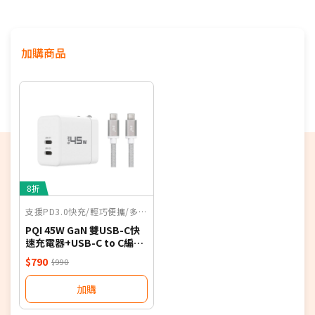
超瓷晶盾2面板與背板，抗刮及抗裂強度提升
影片播放最長27小時，支援MagSafe電池最大續航40
加購商品
小時
多款時尚新色，滿足個人風格選擇
支援NRCA
支援100MHz全台最大5G黃金頻寬，釋放滿分5G體驗
8折
支援PD3.0快充/輕巧便攜/多重安全保護機制
PQI 45W GaN 雙USB-C快
速充電器+USB-C to C編織
線組合包-白
$790
$990
加購