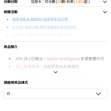
分期付款
信用卡：可分期 (
24
期
0
利率
$1,453
起 )
＊實際可分期數、適用利率，請以購物車顯示為主
相關活動
信用卡分期
娛樂滿載★滿額登記抽豪華影音好禮
8/10前~爸氣加碼 購物滿額滿件最高送$68
分期數
每期金額
配合銀行/業者
8月限定~首購登記最高領$888電子禮券
3期 0利率
$11,626
18家銀行/業者
台灣大哥大Open Possible聯名卡滿額最高回饋25%
商品簡介
6期 0利率
$5,813
17家銀行/業者
8/15前~指定購物滿額最高回饋25%
iOS 26.1已推出，
Apple Intelligence
支援繁體中文
12期 0利率
$2,906
7家銀行/業者
★舊機回收★限量加碼10%回饋
史上最薄機身
，搭配輕盈鈦金屬邊框
更多信用卡分期0利率滿額享回饋
18期 0利率
$1,937
3家銀行/業者
4800萬
像素融合主相機，2倍望遠高畫質
推薦支援NRCA手機→點我看達人教你買
24期 0利率
$1,453
2家銀行/業者
1800萬像素Center Stage
前置相機
，團體自拍AI自
請選擇商品樣式
iPhone 新機資訊一次看！→點我看達人教你買
動居中
6期
$6,220
18家銀行/業者
點我看▶iPhone Air專用配件
白
6.5吋
超Retina XDR顯示器，支援
120Hz
ProMotion
12期
$3,110
18家銀行/業者
高流暢度
24期
$1,598
18家銀行/業者
A19 Pro
晶片，效能快速、AI智能強化