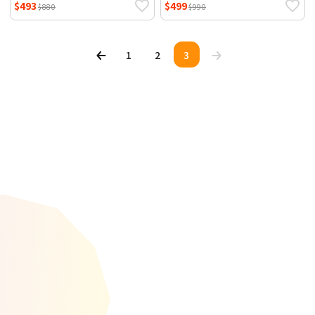
$493
$499
$880
$990
1
2
3