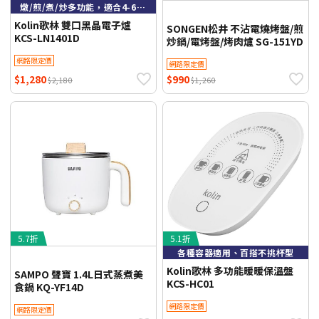
燉/煎/煮/炒多功能，適合4-6人聚餐同樂
Kolin歌林 雙口黑晶電子爐
SONGEN松井 不沾電燒烤盤/煎
KCS-LN1401D
炒鍋/電烤盤/烤肉爐 SG-151YD
網路限定價
網路限定價
$1,280
$990
$2,180
$1,260
5.7折
5.1折
各種容器適用、百搭不挑杯型
Kolin歌林 多功能暖暖保溫盤
SAMPO 聲寶 1.4L日式蒸煮美
KCS-HC01
食鍋 KQ-YF14D
網路限定價
網路限定價