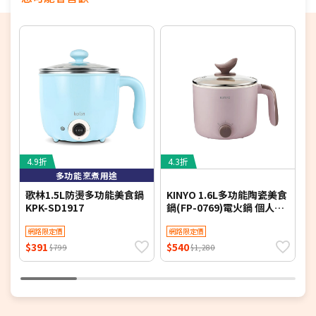
4.9折
4.3折
5
多功能烹煮用途
歌林1.5L防燙多功能美食鍋
KINYO 1.6L多功能陶瓷美食
K
KPK-SD1917
鍋(FP-0769)電火鍋 個人鍋
(
小火鍋 煮火鍋
機
網路限定價
網路限定價
$391
$540
$
$799
$1,280