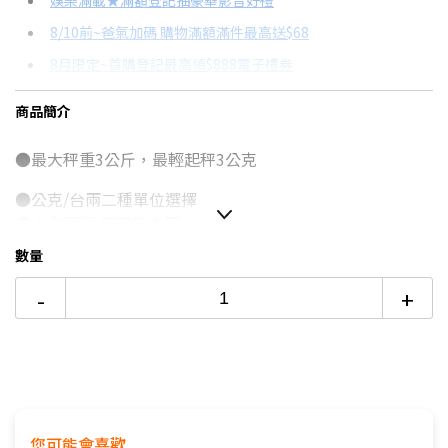
娛樂滿載★滿額登記抽豪華影音好禮
8/10前~爸氣加碼 購物滿額滿件最高送$68
分期數
每期金額
配合銀行/業者
8月限定~首購登記最高領$888電子禮券
3期
$97
18家銀行/業者
台灣大哥大Open Possible聯名卡滿額最高回饋25%
商品簡介
6期
$48
18家銀行/業者
更多信用卡分期0利率滿額享回饋
●最大秤重3公斤，最輕起秤3公克
12期
$24
18家銀行/業者
電視降到底破盤
●公克/台兩二種單位選擇
24期
$12
18家銀行/業者
●中文面板 使用超方便
●容器扣重及輕鬆歸零功能
數量
●獨家設計，符合人性
●操作簡單 ，精準耐用
-
+
●5分鐘自動關機功能
●非供營業交易使用
您可能會喜歡