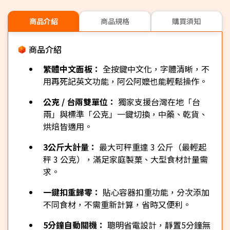
商品介紹
商品規格
購買須知
商品介紹
繁體中文面板：
全按鍵中文化，字體清晰，不
用再死記英文功能，阿公阿嬤也能輕鬆操作。
公克 / 台兩雙單位：
獨家支援台灣在地「台
兩」與標準「公克」一鍵切換，中藥、乾貨、
烘焙皆適用。
3公斤大計量：
最大可秤重達 3 公斤（最輕起
秤 3 公克），滿足家庭製菓、大型食材計量需
求。
一鍵扣重歸零：
貼心容器扣重功能，分次添加
不同食材，不需重新計算，省時又便利。
5分鐘自動關機：
聰明省電設計，靜置5分鐘無