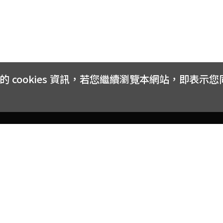
cookies 資訊，若您繼續瀏覽本網站，即表示
客戶服務
會員權益
關於
常見問題
會員隱私與權益
品牌
大宗採購方案
購物條款
網站