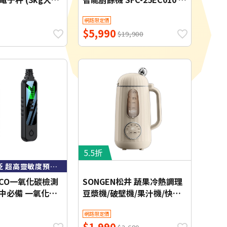
板/公克台兩切換/
限壓縮版
網路限定價
5分自動關機)
$5,990
$19,900
5.5折
偵測範圍廣泛 超高靈敏度預防瓦斯中毒
攜CO一氧化碳檢測
SONGEN松井 蔬果冷熱調理
家中必備 一氧化碳
豆漿機/破壁機/果汁機/快煮
斯外洩檢測)
壺/輔食機 SG-358JU
網路限定價
$1,990