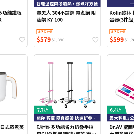
智能溫控兩段加熱，燉煮好方便
一
5L多功能鐵板
貴夫人 304不鏽鋼 電煮鍋 附
Kolin歌
R
蒸架 KY-100
蛋器(3件組)
網路限定價
網路限定價
$579
$599
$1,390
$1,2
7.7折
6.4折
迷你 輕便 隨身攜帶 快速折疊收納
4L日式蒸煮美
FJ迷你多功能省力折疊手拉
Dr.AV 聖
車GU6(搬運/購物/買菜/血拚/
大型多用途電