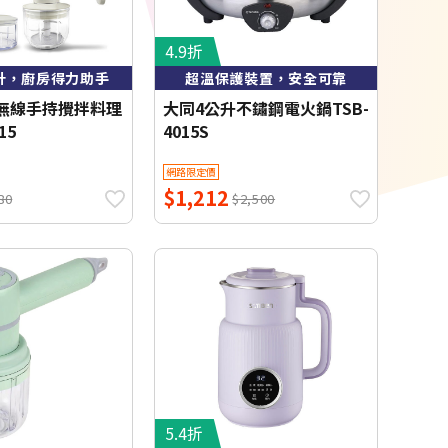
4.9折
計，廚房得力助手
超溫保護裝置，安全可靠
CO無線手持攪拌料理
大同4公升不鏽鋼電火鍋TSB-
15
4015S
網路限定價
$1,212
80
$2,500
5.4折