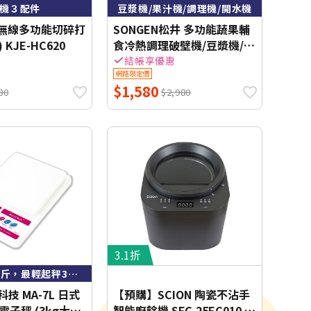
機３配件
豆漿機/果汁機/調理機/開水機
林 無線多功能切碎打
SONGEN松井 多功能蔬果輔
 KJE-HC620
食冷熱調理破壁機/豆漿機/果
汁機 SG-331JU
結帳享優惠
網路限定價
$1,580
80
$2,980
3.1折
最大秤重3公斤，最輕起秤3公克
岡科技 MA-7L 日式
【預購】SCION 陶瓷不沾手
子秤 (3kg大計
智能廚餘機 SFC-25EC010 極