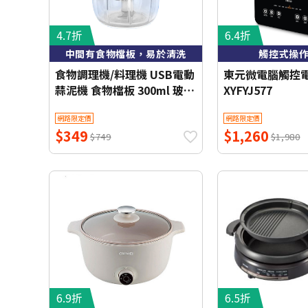
4.7折
6.4折
中間有食物檔板，易於清洗
觸控式操
食物調理機/料理機 USB電動
東元微電腦觸控
蒜泥機 食物檔板 300ml 玻璃
XYFYJ577
款
網路限定價
網路限定價
$349
$1,260
$749
$1,980
6.9折
6.5折