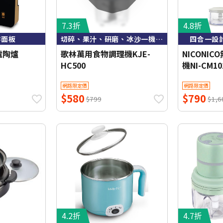
7.3折
4.8折
作面板
切碎、果汁、研磨、冰沙一機完成
四合一設
電陶爐
歌林萬用食物調理機KJE-
NICONI
HC500
機NI-CM10
網路限定價
網路限定價
$580
$790
$799
$1,6
4.2折
4.7折