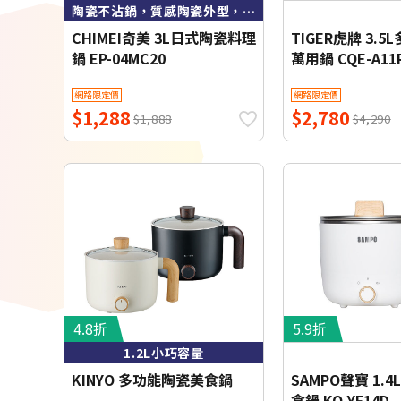
陶瓷不沾鍋，質感陶瓷外型，料理不黏鍋
CHIMEI奇美 3L日式陶瓷料理
TIGER虎牌 3.
鍋 EP-04MC20
萬用鍋 CQE-A11
網路限定價
網路限定價
$1,288
$2,780
$1,888
$4,290
4.8折
5.9折
1.2L小巧容量
KINYO 多功能陶瓷美食鍋
SAMPO聲寶 1.
食鍋 KQ-YF14D