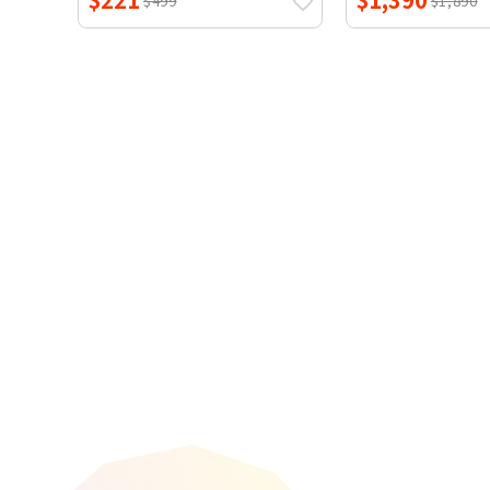
$499
$1,890