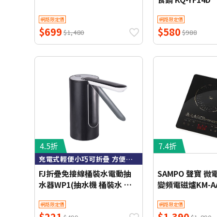
網路限定價
網路限定價
$699
$580
$1,480
$988
4.5折
7.4折
充電式輕便小巧可折疊 方便使用
FJ折疊免接線桶裝水電動抽
SAMPO 聲寶 微
水器WP1(抽水機 桶裝水 桶
變頻電磁爐KM-AA
裝水飲水機 吸水器 自動抽水
網路限定價
網路限定價
器)
$221
$1,390