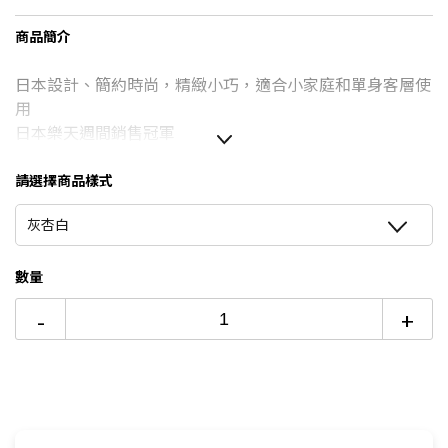
3期 0利率
$2,326
18家銀行/業者
商品簡介
6期 0利率
$1,163
17家銀行/業者
日本設計、簡約時尚，精緻小巧，適合小家庭和單身客層使
用
12期
$622
18家銀行/業者
日本樂天週間銷售冠軍
24期
$319
18家銀行/業者
榮獲日本各大雜誌及咖啡職人推薦
咖啡豆、咖啡粉兩種咖啡濾煮模式
請選擇商品樣式
錐形研磨刀盤，精度研磨可自動研磨咖啡豆
灰杏白
咖啡豆儲存盒設計，可當磨豆機使用
數量
-
+