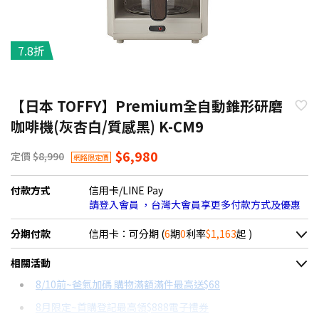
7.8折
【日本 TOFFY】Premium全自動錐形研磨
咖啡機(灰杏白/質感黑) K-CM9
$6,980
定價
$8,990
網路限定價
付款方式
信用卡/LINE Pay
請登入會員 ，台灣大會員享更多付款方式及優惠
分期付款
信用卡：可分期 (
6
期
0
利率
$1,163
起 )
＊實際可分期數、適用利率，請以購物車顯示為主
相關活動
信用卡分期
8/10前~爸氣加碼 購物滿額滿件最高送$68
8月限定~首購登記最高領$888電子禮券
分期數
每期金額
配合銀行/業者