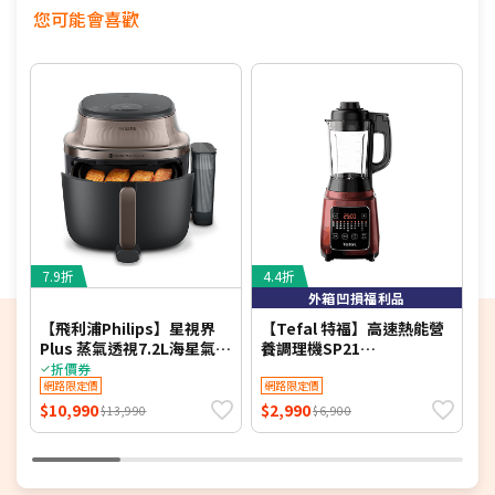
您可能會喜歡
7.9折
4.4折
5
外箱凹損福利品
【飛利浦Philips】星視界
【Tefal 特福】高速熱能營
P
Plus 蒸氣透視7.2L海星氣炸
養調理機SP21
_
鍋NA547/07
BL961570【福利品】
折價券
網路限定價
網路限定價
$10,990
$2,990
$
$13,990
$6,900