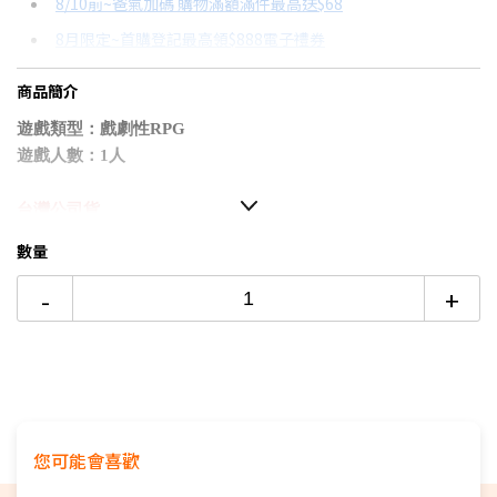
8/10前~爸氣加碼 購物滿額滿件最高送$68
分期數
每期金額
配合銀行/業者
8月限定~首購登記最高領$888電子禮券
3期
$285
18家銀行/業者
台灣大哥大Open Possible聯名卡滿額最高回饋25%
商品簡介
6期
$142
18家銀行/業者
更多信用卡分期0利率滿額享回饋
遊戲類型：戲劇性RPG
12期
$71
18家銀行/業者
SONY PS5 SLIM值得買嗎？→點我看達人教你買
遊戲人數：1人
24期
$36
18家銀行/業者
台灣公司貨
■
雙主角推展劇情，系列最高峰戲劇效果的超大作
RPG
數量
■「谷底」鹹魚翻身的男人『春日一番』
-
+
■
面對「人生最後階段」之戰的男人『桐生一馬』
■
戰鬥進化為更具戰略性的「新動態指令
戰鬥」
RPG
■
系列首座海外舞台「夏威夷」登場！盡情暢遊各種娛樂場所
吧！
▉此商品為限制級
您可能會喜歡