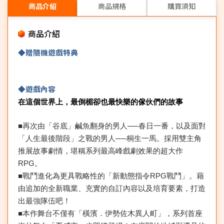
商品介紹
商品規格
購買須知
商品介紹
◆贈隨機遊戲特典
◆遊戲內容
在這個世界上，最倒楣卻也最快樂的傢伙們的故事
■再次由「谷底」鹹魚翻身的男人──春日一番，以及面對
「人生最後階段」之戰的男人──桐生一馬。採用雙主角
推展故事劇情，堪稱系列最高峰戲劇效果的超大作
RPG
。
■戰鬥進化為更具戰略性的「新動態指令
RPG
戰鬥」。藉
由追加的全新職業、充實的自訂內容以及培育要素，打造
出最強隊伍吧！
■本作舞台不僅有「橫濱．伊勢佐木異人町」，系列首座