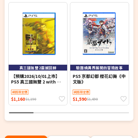
6
真三國無雙2震撼回歸
驗圍繞異界展開的冒險故事
【預購2026/10/01上市】
PS5 亰都幻都 櫻花幻舞《中
P
PS5 真三國無雙 2 with 猛
文版》
S
將傳 Remastered《中文
版》
網路限定價
網路限定價
$1,160
$1,590
$
$1,190
$1,690