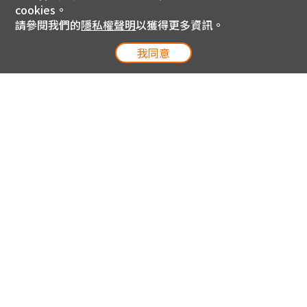
cookies。
請參閱我們的
隱私權聲明
以獲得更多資訊。
我同意
電信專案服務專線 24小時
用戶手機直撥188(免費)
0809-000-852(免費)
線上購物服務專線 09:00~18:00
網內手機直撥188(撥通請按5)