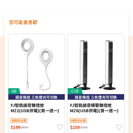
您可能會喜歡
4折
4.5折
5
語音操控 三色燈光可切換
語音操控 三色燈光可切換
FJ智能語音聲控燈
FJ智能語音橫豎聲控燈
R
MZ2(USB供電)(買一送一)
MZ6(USB供電)(買一送一)
(
網路限定價
網路限定價
$199
$239
$
$499
$539