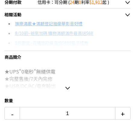
分期付款
信用卡：可分期 (
24
期
0
利率
$1,912
起 )
＊實際可分期數、適用利率，請以購物車顯示為主
相關活動
信用卡分期
娛樂滿載★滿額登記抽豪華影音好禮
8/10前~爸氣加碼 購物滿額滿件最高送$68
分期數
每期金額
配合銀行/業者
8月限定~首購登記最高領$888電子禮券
3期 0利率
$15,300
18家銀行/業者
台灣大哥大Open Possible聯名卡滿額最高回饋25%
商品簡介
6期 0利率
$7,650
17家銀行/業者
更多信用卡分期0利率滿額享回饋
★UPS"0毫秒"無縫供電
12期 0利率
$3,825
7家銀行/業者
★完整售後/7天內完修
18期 0利率
$2,550
3家銀行/業者
★USB/DC/AC/車充輸出
★支援太陽能板充電及手機無線充
24期 0利率
$1,912
2家銀行/業者
★採用車用21700規格電芯
數量
6期
$8,185
18家銀行/業者
-
+
12期
$4,092
18家銀行/業者
24期
$2,103
18家銀行/業者