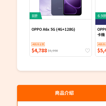
哈蘇聯合研發影像系統
IP56、IP58 與 IP69 防塵防水等級
8折
6.9
6,000mAh 電池
OPPO A6x 5G (4G+128G)
OPP
卡機
網路限定價
網路限
$4,788
$5,
$5,990
商品介紹