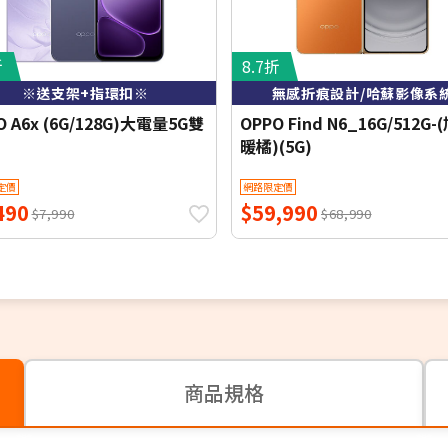
折
8.7折
※送支架+指環扣※
無感折痕設計/哈蘇影像系
O A6x (6G/128G)大電量5G雙
OPPO Find N6_16G/512G-
暖橘)(5G)
定價
網路限定價
490
$59,990
$7,990
$68,990
商品規格