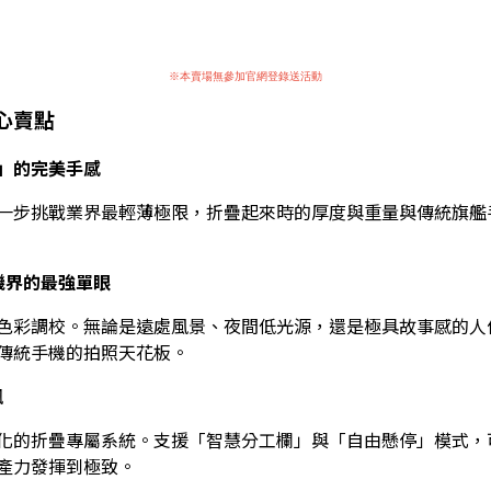
※本賣場無參加官網登錄送活動
核心賣點
」的完美手感
一步挑戰業界最輕薄極限，折疊起來時的厚度與重量與傳統旗艦
疊機界的最強單眼
色彩調校。無論是遠處風景、夜間低光源，還是極具故事感的人
傳統手機的拍照天花板。
飆
化的折疊專屬系統。支援「智慧分工欄」與「自由懸停」模式，可以
產力發揮到極致。