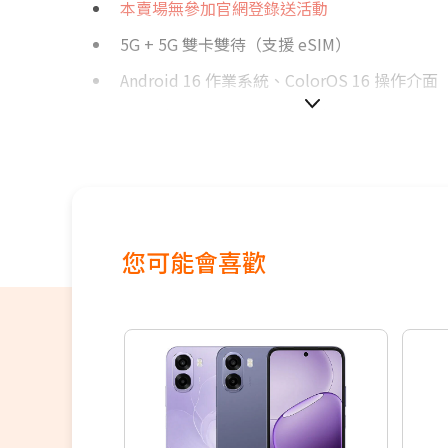
本賣場無參加官網登錄送活動
5G + 5G 雙卡雙待（支援 eSIM）
Android 16 作業系統、ColorOS 16 操作介面
8.12 吋 2,480 x 2,248pixels 解析度 QXGA+
幕（1~120Hz 螢幕更新率）
6.62 吋 2,616 x 1,140pixels 解析度 FHD+ 
（1~120Hz 螢幕更新率）
Qualcomm Snapdragon 8 Elite Gen 5 七
您可能會喜歡
16GB RAM / 512GB ROM
Wi-Fi 7、藍牙 6.0、GPS、NFC
外螢幕 2,000 萬畫素鏡頭
內螢幕 2,000 萬螢幕鏡頭
後置 2 億畫素主鏡頭 + 5,000 萬畫素超廣角鏡頭 
素長焦鏡頭 + 200 萬畫素原色真彩鏡頭