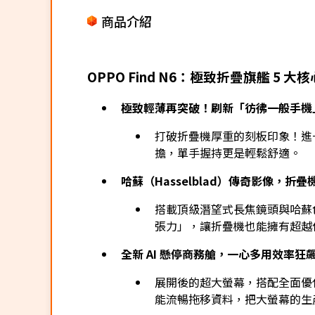
商品介紹
OPPO Find N6：極致折疊旗艦 5 大
極致輕薄再突破！刷新「彷彿一般手機
打破折疊機厚重的刻板印象！進
擔，單手握持更是輕鬆舒適。
哈蘇（Hasselblad）傳奇影像，折
搭載頂級潛望式長焦鏡頭與哈蘇
張力」，讓折疊機也能擁有超越
全新 AI 懸停商務艙，一心多用效率狂
展開後的超大螢幕，搭配全面優
能流暢拖移資料，把大螢幕的生