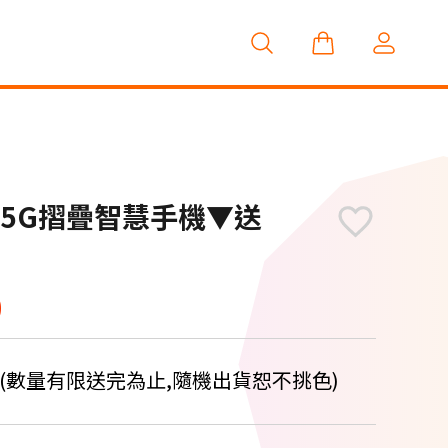
12G 5G摺疊智慧手機▼送
0
筆(數量有限送完為止,隨機出貨恕不挑色)