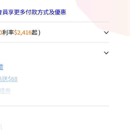
會員享更多付款方式及優惠
0
利率
$2,416
起 )
車顯示為主
8.5折
禮
配合銀行/業者
送$68
子禮券
18家銀行/業者
卡滿額最高回饋25%
17家銀行/業者
%
7家銀行/業者