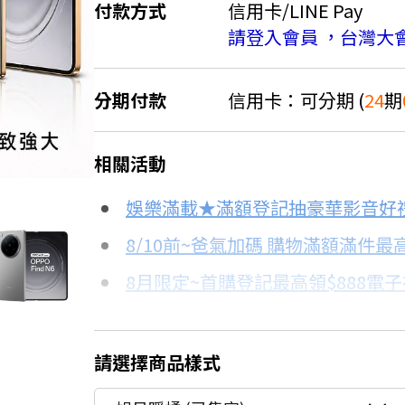
付款方式
信用卡/LINE Pay
請登入會員 ，台灣大
分期付款
信用卡：可分期 (
24
期
＊實際可分期數、適用利率，請以購物
8.5折
相關活動
信用卡分期
娛樂滿載★滿額登記抽豪華影音好
分期數
每期金額
8/10前~爸氣加碼 購物滿額滿件最高
8月限定~首購登記最高領$888電
3期 0利率
$19,330
台灣大哥大Open Possible聯名
6期 0利率
$9,665
8/15前~指定購物滿額最高回饋25
請選擇商品樣式
★舊機回收★限量加碼10%回饋
12期 0利率
$4,832