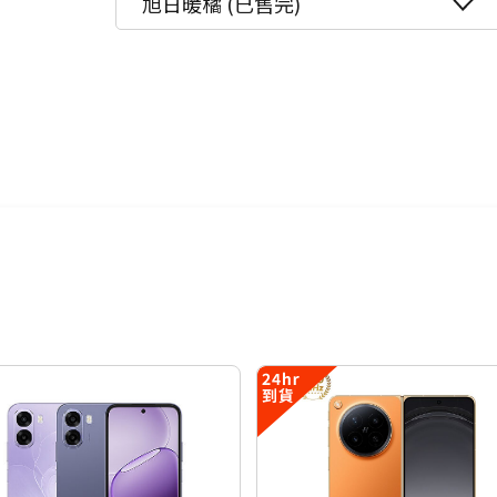
旭日暖橘 (已售完)
更多信用卡分期0利率滿額享回饋
18期 0利率
$3,221
5G手機精選推薦→點我看達人教你
24期 0利率
$2,416
AI手機有哪些？→點我看達人教你
 AMOLED 內頁螢
6期
$10,341
OLED 封面螢幕
12期
$5,170
核心處理器
24期
$2,657
+ 5,000 萬畫