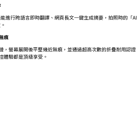
作
不僅能進行跨語言即時翻譯、網頁長文一鍵生成摘要，拍照時的「A
攻。
無痕
鏈，螢幕展開後平整幾近無痕，並通過超高次數的折疊耐用認證
控體驗都是頂級享受。