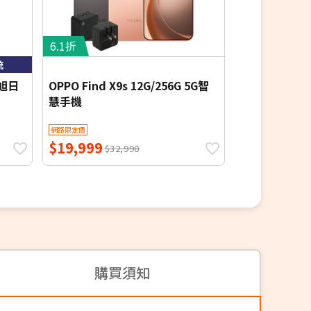
6.1折
6.4折
統
▼送氮化鎵充電
(旭日
OPPO Find X9s 12G/256G 5G智
OPPO Reno1
慧手機
化鎵充電器+T
網路限定價
網路限定價
$19,999
$11,990
$32,990
$1
購買須知