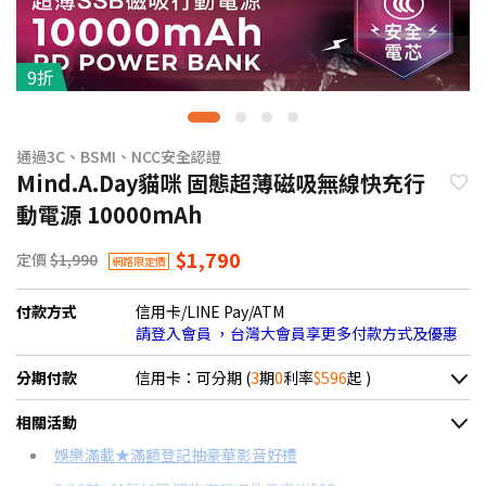
9折
通過3C、BSMI、NCC安全認證
Mind.A.Day貓咪 固態超薄磁吸無線快充行
動電源 10000mAh
$1,790
定價
$1,990
網路限定價
付款方式
信用卡/LINE Pay/ATM
請登入會員 ，台灣大會員享更多付款方式及優惠
分期付款
信用卡：可分期 (
3
期
0
利率
$596
起 )
＊實際可分期數、適用利率，請以購物車顯示為主
相關活動
信用卡分期
娛樂滿載★滿額登記抽豪華影音好禮