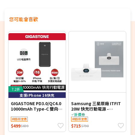
您可能會喜歡
7.2折
支援iPhone 16快充
GIGASTONE PD3.0/QC4.0
Samsung 三星原廠 ITFIT
(
10000mAh Type-C 雙向快
20W 快充行動電源 -
2
充行動電源-黑色7113B
5000mAh (ITPW30)
A
折價券
網路限定價
網路限定價
$499
$715
$
$699
$790