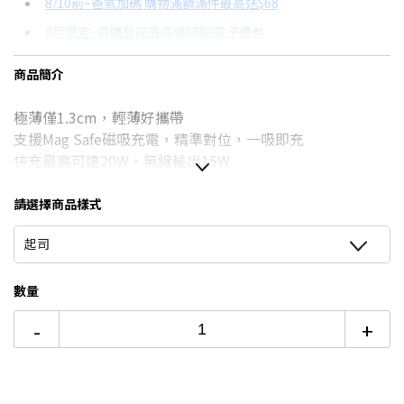
8/10前~爸氣加碼 購物滿額滿件最高送$68
分期數
每期金額
配合銀行/業者
8月限定~首購登記最高領$888電子禮券
3期 0利率
$596
18家銀行/業者
台灣大哥大Open Possible聯名卡滿額最高回饋25%
商品簡介
6期
$319
18家銀行/業者
更多信用卡分期0利率滿額享回饋
極薄僅1.3cm，輕薄好攜帶
12期
$159
18家銀行/業者
行動電源怎麼挑→點我看達人教你買
支援Mag Safe磁吸充電，精準對位，一吸即充
24期
$82
18家銀行/業者
快充最高可達20W，無線輸出15W
Type-C雙向快充，支援2台同時充電
通過3C、BSMI、NCC安全認證
請選擇商品樣式
起司
數量
-
+