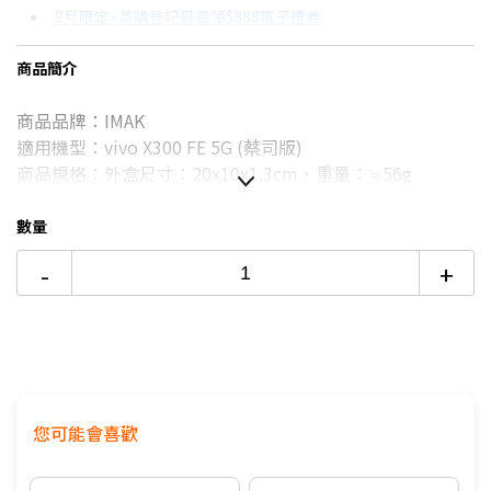
8月限定~首購登記最高領$888電子禮券
3期
$114
18家銀行/業者
台灣大哥大Open Possible聯名卡滿額最高回饋25%
商品簡介
6期
$57
18家銀行/業者
更多信用卡分期0利率滿額享回饋
商品品牌：IMAK
12期
$28
18家銀行/業者
適用機型：vivo X300 FE 5G (蔡司版)
24期
$14
18家銀行/業者
商品規格：外盒尺寸：20x10x1.3cm，重量：≒56g
商品材質：TPU
提供顏色：透明
數量
內容物：全包防摔套*1
-
+
．環保材料製作，輕薄柔韌賦有彈性，有效地防震和緩衝撞
擊力，防摔耐磨
．四角氣囊，防摔保護，保護周全
．預留各功能鍵孔位，封閉式按鈕設計，既不影響使用又能
更好的保護按鈕磨損且能防止細小灰塵的進入
您可能會喜歡
※本產品皆以實品拍攝商品，但因拍攝時受環境、光線影
響，顏色表現可能會與實物有稍許誤差，出貨以實際商品為