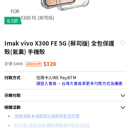
6.5折
Imak vivo X300 FE 5G (蔡司版) 全包保護
殼(氣囊) 手機殼
$320
定價
$499
網路限定價
付款方式
信用卡/LINE Pay/ATM
請登入會員 ，台灣大會員享更多付款方式及優惠
分期付款
＊實際可分期數、適用利率，請以購物車顯示為主
相關活動
信用卡分期
娛樂滿載★滿額登記抽豪華影音好禮
8/10前~爸氣加碼 購物滿額滿件最高送$68
分期數
每期金額
配合銀行/業者