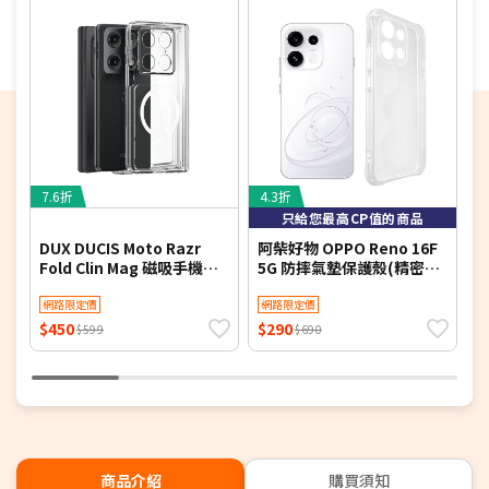
準。
※提醒您打開包裹時請錄影，避免影響您的權益。
※鑑賞期非試用期，商品需在本體/配件/本體包裝完整且可
還原狀態下才接受退貨。如退回後本體污漬/包裝破損/缺
件，會依個案退貨商品狀況向您酌收10%至30%不等的合理
折價損失。
7.6折
4.3折
5
只給您最高CP值的商品
DUX DUCIS Moto Razr
阿柴好物 OPPO Reno 16F
V
Fold Clin Mag 磁吸手機保
5G 防摔氣墊保護殼(精密挖
H
護殼 MagSafe
孔版)
網路限定價
網路限定價
貼
$450
$290
$
$599
$690
商品介紹
購買須知