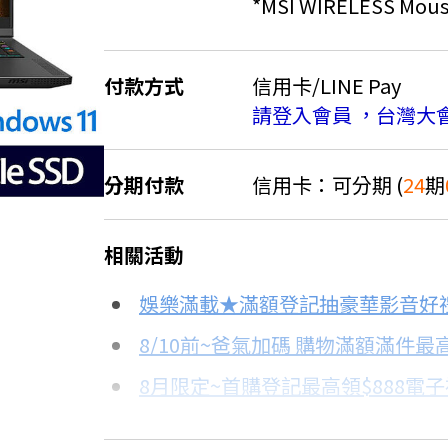
*MSI WIRELESS Mous
付款方式
信用卡/LINE Pay
請登入會員 ，台灣大
7.6折
分期付款
信用卡：可分期 (
24
期
＊實際可分期數、適用利率，請以購物
相關活動
信用卡分期
娛樂滿載★滿額登記抽豪華影音好
分期數
每期金額
8/10前~爸氣加碼 購物滿額滿件最高
8月限定~首購登記最高領$888電
3期 0利率
$25,499
台灣大哥大Open Possible聯名