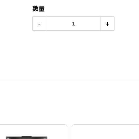
6期 0利率
$12,749
8/15前~指定購物滿額最高回饋25
數量
更多信用卡分期0利率滿額享回饋
12期 0利率
$6,374
-
+
特仕版筆電推薦→點我看達人教你
18期 0利率
$4,249
【玩家真實心得】 Lenovo Leg
24期 0利率
$3,187
電競筆電品牌哪家強？→點我看達
6期
$13,642
12期
$6,821
24期
$3,506