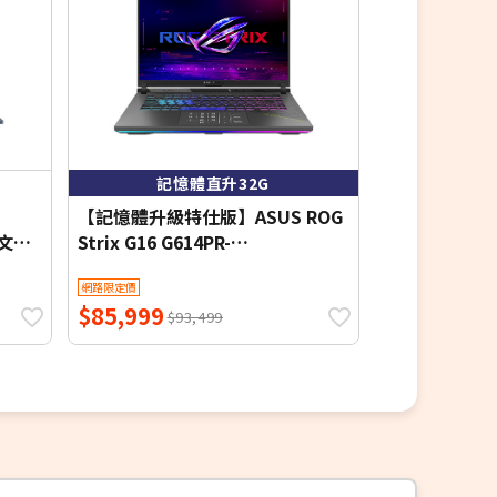
記憶體直升32G
加
【記憶體升級特仕版】ASUS ROG
【硬碟升級特仕
吋文書
Strix G16 G614PR-
Gaming A14
e 5
0074C8940HX-NBL 幻潮黑 16吋
筆電 (2.5K IP
折價券
網路限定價
網路限定價
e
電競筆電 (2.5K IPS 300Hz/AMD
Ryzen AI 9 4
$85,999
$73,499
Ryzen 9 8940HX/16G+16G
DDR5/1T+1T 
$93,499
$7
DDR5/1T PCIE SSD/NVIDIA RTX
RTX 5060 8G
5070Ti 12G/WIN 11)