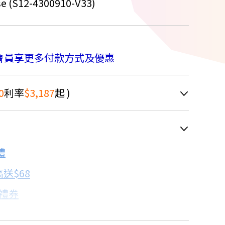
e (S12-4300910-V33)
會員享更多付款方式及優惠
0
利率
$3,187
起 )
車顯示為主
禮
配合銀行/業者
送$68
子禮券
18家銀行/業者
卡滿額最高回饋25%