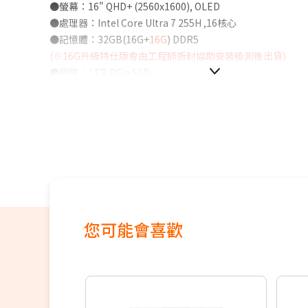
●螢幕：16" QHD+ (2560x1600), OLED
●處理器：Intel Core Ultra 7 255H ,16核心
●記憶體：32GB(16G+
16G
) DDR5
(※16G升級特仕版會由工程師拆封協助安裝檢測後出貨)
●硬碟：1TB PCIe SSD
●顯示晶片：GeForce RTX 5070 8GB
●作業系統：Windows 11 Home
●保固：原廠兩年台灣保固
您可能會喜歡