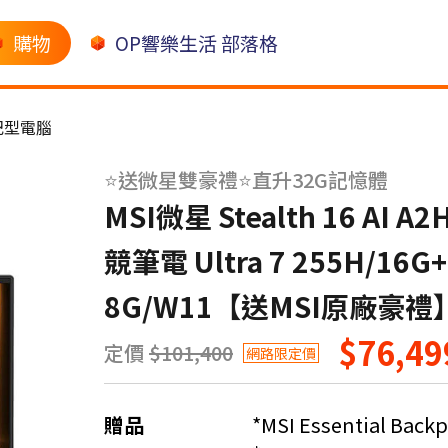
購物
OP響樂生活 部落格
記型電腦
⭐送微星雙豪禮⭐直升32G記憶體
MSI微星 Stealth 16 AI 
競筆電 Ultra 7 255H/16G+
8G/W11【送MSI原廠豪
$76,49
定價
$101,400
網路限定價
贈品
*MSI Essential Backp