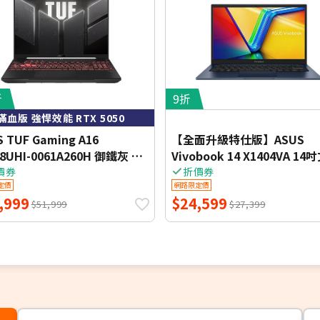
折
9折
滿血版 強悍效能 RTX 5050
 TUF Gaming A16
【全面升級特仕版】ASUS
08UHI-0061A260H 御鐵灰 16
Vivobook 14 X1404VA 14
筆電 (FHD+ IPS
效能筆電 (FHD IPS/Intel Cor
價券
折價券
定價
網路限定價
z/AMD Ryzen 7 260/16G
120U/8G+16G DDR4/1T PCI
,999
$24,599
/512G PCIE SSD/NVIDIA
SSD/WIN 11)
$51,999
$27,399
5050 8G/WIN 11)