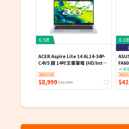
6.5折
8.3
ACER Aspire Lite 14 AL14-34P-
ASUS
C4V5 銀 14吋文書筆電 (HD/Intel
FA6
N150/4G DDR4/128G PCIe
吋電競
折
網路限定價
網路限
SSD/WIN 11 S)
144H
$8,999
$42
DDR5
$13,999
RTX 