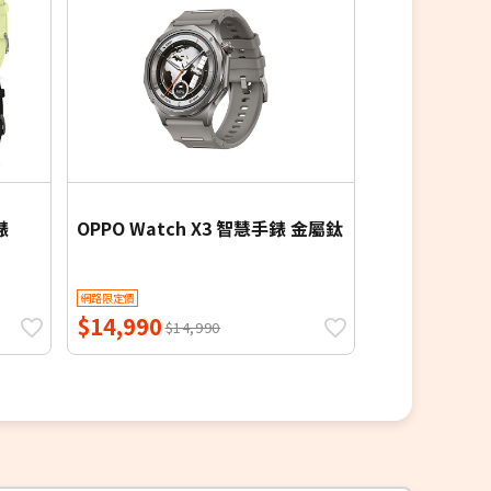
4.5折
錶
OPPO Watch X3 智慧手錶 金屬鈦
ERGOLINK 
氧藍牙通話腕錶
折價券
網路限定價
網路限定價
$14,990
$890
$14,990
$1,990