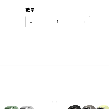
12期
$623
數量
24期
$320
-
+