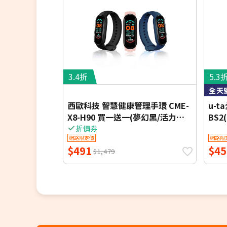
3.4折
5.3
全天
西歐科技 智慧健康管理手環 CME-
u-
X8-H90 買一送一(夢幻黑/活力粉/
BS2
海洋藍)
手環
折價券
網路限定價
網路限
$491
$45
$1,479