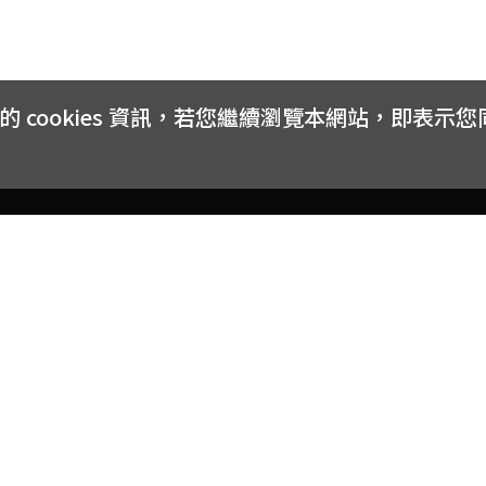
cookies 資訊，若您繼續瀏覽本網站，即表示
客戶服務
會員權益
關於
常見問題
會員隱私與權益
品牌
大宗採購方案
購物條款
網站
訂閱電子報
中獎公告
聯絡