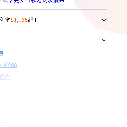
利率
$1,165
起 )
車顯示為主
禮
配合銀行/業者
送$68
子禮券
18家銀行/業者
卡滿額最高回饋25%
17家銀行/業者
%
18家銀行/業者