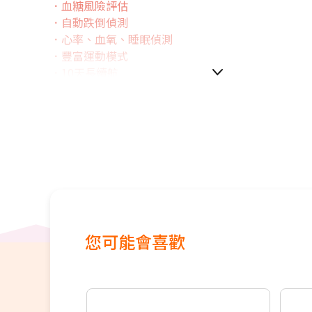
．血糖風險評估
．自動跌倒偵測
．心率、血氧、睡眠偵測
．豐富運動模式
．10天長續航
您可能會喜歡