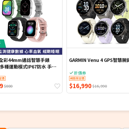
折
監測健康數據 心率血氧 經期睡眠
ta全彩44mm通話智慧手錶
GARMIN Venu 4 GPS智慧腕
(多種運動模式IP67防水 手錶
 運動記錄必備)
折價券
定價
網路限定價
9
$16,990
$880
$16,990