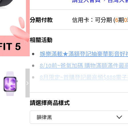
分期付款
信用卡：可分期 (
6
期
0
＊實際可分期數、適用利率，請以購物
相關活動
信用卡分期
娛樂滿載★滿額登記抽豪華影音好
分期數
每期金額
8/10前~爸氣加碼 購物滿額滿件最高
8月限定~首購登記最高領$888電
3期 0利率
$2,330
台灣大哥大Open Possible聯名
6期 0利率
$1,165
8/15前~指定購物滿額最高回饋25
請選擇商品樣式
更多信用卡分期0利率滿額享回饋
6期
$1,246
韻律黑