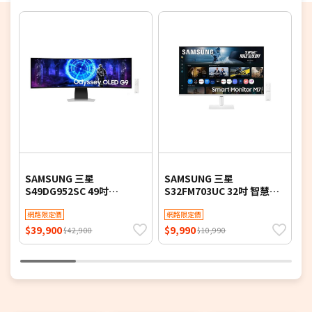
SAMSUNG 三星
SAMSUNG 三星
S
S49DG952SC 49吋
S32FM703UC 32吋 智慧聯
S
Odyssey OLED G9 曲面電
網螢幕 M7 M70F Samsung
網
競顯示器 G95SD
網路限定價
Vision AI (2025)
網路限定價
V
$39,900
$9,990
$
$42,900
$10,990