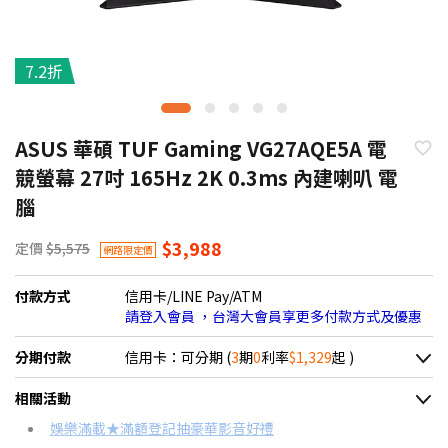
7.2折
ASUS 華碩 TUF Gaming VG27AQE5A 電
競螢幕 27吋 165Hz 2K 0.3ms 內建喇叭 電
腦
$3,988
定價
$5,575
網路限定價
付款方式
信用卡/LINE Pay/ATM
請登入會員 ，台灣大會員享更多付款方式及優惠
分期付款
信用卡：可分期 (
3
期
0
利率
$1,329
起 )
＊實際可分期數、適用利率，請以購物車顯示為主
相關活動
信用卡分期
娛樂滿載★滿額登記抽豪華影音好禮