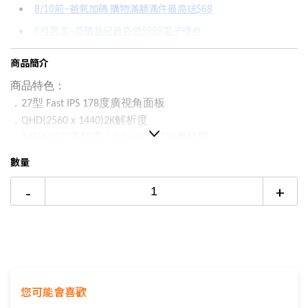
8/10前~爸氣加碼 購物滿額滿件最高送$68
分期數
每期金額
配合銀行/業者
8月限定~首購登記最高領$888電子禮券
3期 0利率
$1,329
18家銀行/業者
台灣大哥大Open Possible聯名卡滿額最高回饋25%
商品簡介
6期
$711
18家銀行/業者
8/15前~指定購物滿額最高回饋25%
商品特色：
12期
$355
18家銀行/業者
更多信用卡分期0利率滿額享回饋
．
型
度廣視角面板
27
Fast IPS 178
．
解析度
QHD(2560 x 1440)2K
24期
$182
18家銀行/業者
．
更新率
反應時間
165Hz(OC)
/ 0.3ms(GTG)
數量
-
+
您可能會喜歡