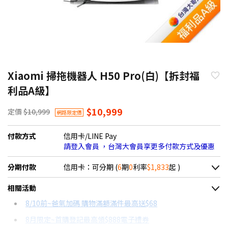
Xiaomi 掃拖機器人 H50 Pro(白)【拆封福
利品A級】
$10,999
定價
$10,999
網路限定價
付款方式
信用卡/LINE Pay
請登入會員 ，台灣大會員享更多付款方式及優惠
分期付款
信用卡：可分期 (
6
期
0
利率
$1,833
起 )
＊實際可分期數、適用利率，請以購物車顯示為主
相關活動
信用卡分期
8/10前~爸氣加碼 購物滿額滿件最高送$68
8月限定~首購登記最高領$888電子禮券
分期數
每期金額
配合銀行/業者