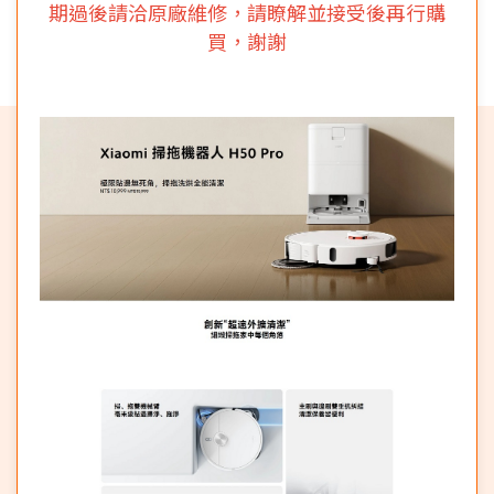
期
過後請洽原廠維修，請瞭解並接受後再行購
買，謝謝