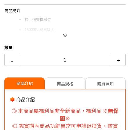
3期 0利率
$3,666
18家銀行/業者
商品簡介
6期 0利率
$1,833
17家銀行/業者
掃、拖雙機械臂
15000Pa颶風吸力
12期
$980
18家銀行/業者
智慧全能型基站
24期
$504
18家銀行/業者
數量
-
+
商品介紹
商品規格
購買須知
商品介紹
◎ 本商品屬福利品非全新商品，
福利品
※無保
固※
◎ 鑑賞期內商品功能異常可申請退換貨，
鑑賞