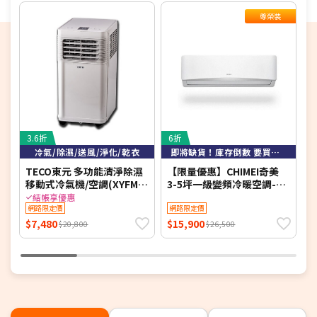
尊榮裝
3.6折
6折
5
冷氣/除濕/送風/淨化/乾衣
即將缺貨！庫存倒數 要買要快！
TECO東元 多功能清淨除濕
【限量優惠】CHIMEI奇美
【
移動式冷氣機/空調(XYFMP-
3-5坪一級變頻冷暖空調-星
1701FC)
緻系列 RB-S29HG1-1/RC-
冷
結帳享優惠
網路限定價
S29HG1 【含基本安裝+舊
網路限定價
S
機回收】【加贈2000元好禮
S
$7,480
$15,900
$
$20,800
$26,500
+1年安裝保固】