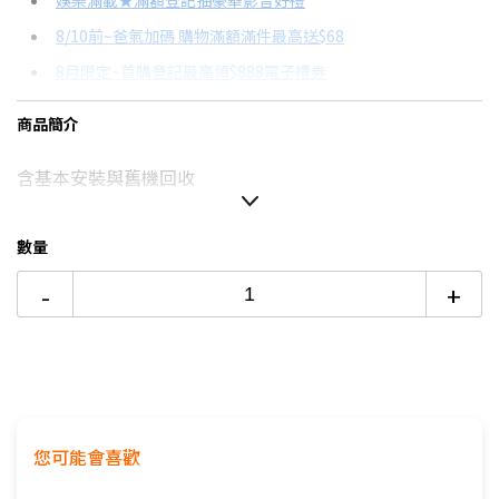
娛樂滿載★滿額登記抽豪華影音好禮
8/10前~爸氣加碼 購物滿額滿件最高送$68
分期數
每期金額
配合銀行/業者
8月限定~首購登記最高領$888電子禮券
3期 0利率
$14,766
18家銀行/業者
台灣大哥大Open Possible聯名卡滿額最高回饋25%
商品簡介
6期
$7,900
18家銀行/業者
更多信用卡分期0利率滿額享回饋
含基本安裝與舊機回收
12期
$3,950
18家銀行/業者
熱銷冷氣機推薦→點我看達人教你買
冷氣挑選教學→點我看達人教你買
24期
$2,030
18家銀行/業者
數量
-
+
您可能會喜歡