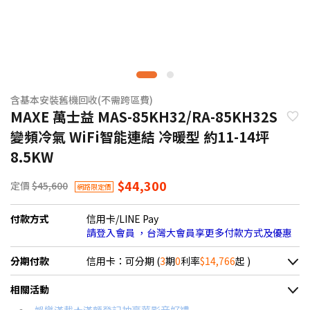
含基本安裝舊機回收(不需跨區費)
MAXE 萬士益 MAS-85KH32/RA-85KH32S
變頻冷氣 WiFi智能連結 冷暖型 約11-14坪
8.5KW
$44,300
定價
$45,600
網路限定價
付款方式
信用卡/LINE Pay
請登入會員 ，台灣大會員享更多付款方式及優惠
分期付款
信用卡：可分期 (
3
期
0
利率
$14,766
起 )
＊實際可分期數、適用利率，請以購物車顯示為主
相關活動
信用卡分期