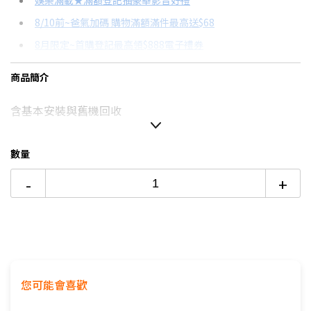
娛樂滿載★滿額登記抽豪華影音好禮
8/10前~爸氣加碼 購物滿額滿件最高送$68
分期數
每期金額
配合銀行/業者
8月限定~首購登記最高領$888電子禮券
3期 0利率
$5,633
18家銀行/業者
台灣大哥大Open Possible聯名卡滿額最高回饋25%
商品簡介
6期
$3,013
18家銀行/業者
更多信用卡分期0利率滿額享回饋
含基本安裝與舊機回收
12期
$1,506
18家銀行/業者
熱銷冷氣機推薦→點我看達人教你買
冷氣挑選教學→點我看達人教你買
24期
$774
18家銀行/業者
數量
-
+
您可能會喜歡