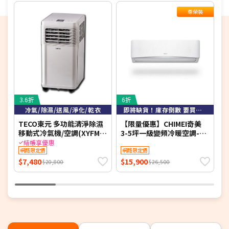
尊榮裝
3.6折
6折
5
冷氣/除濕/送風/淨化/乾衣
即將缺貨！庫存倒數 要買要快！
TECO東元 多功能清淨除濕
【限量優惠】CHIMEI奇美
【
移動式冷氣機/空調(XYFMP-
3-5坪一級變頻冷暖空調-星
1701FC)
緻系列 RB-S29HG1-1/RC-
冷
結帳享優惠
網路限定價
S29HG1 【含基本安裝+舊
網路限定價
S
機回收】【加贈2000元好禮
S
$7,480
$15,900
$
$20,800
$26,500
+1年安裝保固】