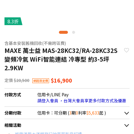
8.3折
含基本安裝舊機回收(不需跨區費)
MAXE 萬士益 MAS-28KC32/RA-28KC32S
變頻冷氣 WiFi智能連結 冷專型 約3-5坪
2.9KW
$16,900
定價
$20,500
網路限定價
付款方式
信用卡/LINE Pay
請登入會員 ，台灣大會員享更多付款方式及優惠
分期付款
信用卡：可分期 (
3
期
0
利率
$5,633
起 )
＊實際可分期數、適用利率，請以購物車顯示為主
相關活動
信用卡分期