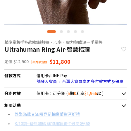
精準掌握手指微動脈數據，心率、壓力與體溫一手掌握
Ultrahuman Ring Air-智慧指環
$11,800
定價
$12,900
網路限定價
付款方式
信用卡/LINE Pay
請登入會員 ，台灣大會員享更多付款方式及優惠
分期付款
信用卡：可分期 (
6
期
0
利率
$1,966
起 )
＊實際可分期數、適用利率，請以購物車顯示為主
相關活動
信用卡分期
娛樂滿載★滿額登記抽豪華影音好禮
8/10前~爸氣加碼 購物滿額滿件最高送$68
分期數
每期金額
配合銀行/業者