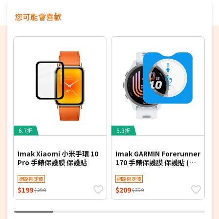
您可能會喜歡
6.7折
5.3折
6
Imak Xiaomi 小米手環 10
Imak GARMIN Forerunner
I
Pro 手錶保護膜 保護貼
170 手錶保護膜 保護貼 (定
1
位輔助版)
網路限定價
網路限定價
$199
$209
$
$299
$399