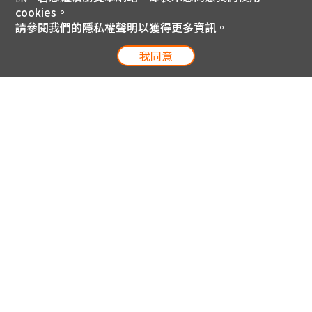
cookies。
請參閱我們的
隱私權聲明
以獲得更多資訊。
我同意
電信專案服務專線 24小時
用戶手機直撥188(免費)
0809-000-852(免費)
線上購物服務專線 09:00~18:00
網內手機直撥188(撥通請按5)