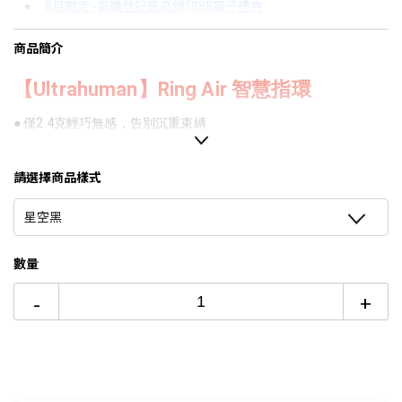
8月限定~首購登記最高領$888電子禮券
3期 0利率
$3,933
18家銀行/業者
台灣大哥大Open Possible聯名卡滿額最高回饋25%
商品簡介
6期 0利率
$1,966
17家銀行/業者
8/15前~指定購物滿額最高回饋25%
【Ultrahuman】Ring Air 智慧指環
6期
$2,104
18家銀行/業者
更多信用卡分期0利率滿額享回饋
● 僅2.4克輕巧無感，告別沉重束縛
12期
$1,052
18家銀行/業者
● 掌握手指微動脈高密度優勢，監測更勝傳統裝置
24期
$540
18家銀行/業者
請選擇商品樣式
● 睡眠深度洞察睡眠指數，讓恢復品質成為你的動力
星空黑
● 監控心率、壓力、體溫與週期，健康狀態一手掌握
● 活動精準掌握，從步數到鍛鍊，細緻記錄每一刻動能
數量
● PowerPlugs專屬智慧架構，打造個人化健康儀表
-
+
● 聯動Apple與Android系統存取數據共享
※注意事項:若現貨售完轉預購，需等待14個工作天