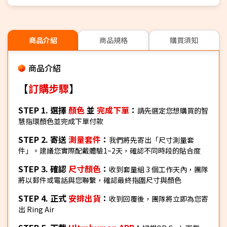
商品介紹
商品規格
購買須知
商品介紹
【
訂購步驟
】
STEP 1. 選擇
顏色
並
完成下單
：
請先選定您想購買的智
慧指環顏色並完成下單付款
STEP 2. 寄送
測量套件
：
我們將先寄出「尺寸測量套
件」。建議您實際配戴體驗1~2天，確認不同時段的貼合度
STEP 3. 確認
尺寸顏色
：
收到套量組 3 個工作天內，團隊
將以郵件或電話與您聯繫，確認最終指圍尺寸與顏色
STEP 4. 正式
安排出貨
：
收到回覆後，團隊將立即為您寄
出 Ring Air