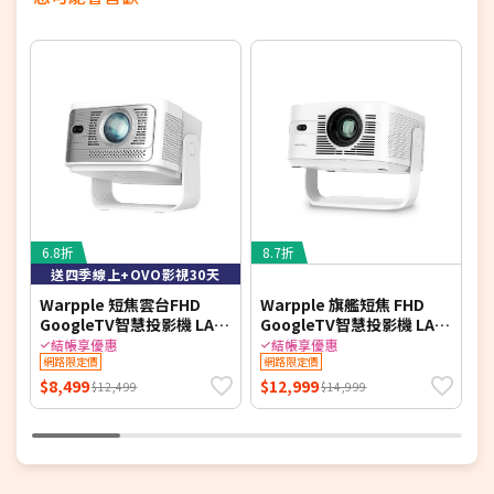
6.8折
8.7折
送四季線上+OVO影視30天
Warpple 短焦雲台FHD
Warpple 旗艦短焦 FHD
W
GoogleTV智慧投影機 LA8
GoogleTV智慧投影機 LA10
SE*送四季線上+OVO影視
Pro*送四季線上+影視30天
結帳享優惠
結帳享優惠
30天 【智慧家庭】
網路限定價
【智慧家庭】
網路限定價
$8,499
$12,999
$
$12,499
$14,999