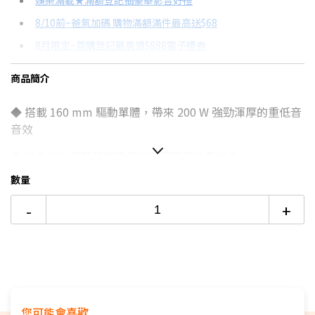
娛樂滿載★滿額登記抽豪華影音好禮
8/10前~爸氣加碼 購物滿額滿件最高送$68
分期數
每期金額
配合銀行/業者
8月限定~首購登記最高領$888電子禮券
3期 0利率
$2,663
18家銀行/業者
台灣大哥大Open Possible聯名卡滿額最高回饋25%
商品簡介
6期
$1,424
18家銀行/業者
更多信用卡分期0利率滿額享回饋
◆ 搭載 160 mm 驅動單體，帶來 200 W 強勁渾厚的重低音
12期
$712
18家銀行/業者
音效
24期
$366
18家銀行/業者
◆ 低音反射揚聲器單體提供深沉渾厚的重低音
數量
◆ Σ 磁路帶來清晰深沉的重低音，減少聲音失真
-
+
◆ 具備無線連線能力，設置方便
◆ 頂級設計，完美搭配家庭劇院系統和單件式揚聲器
◆ 適用機型: HT-A9、HT-A7000、HT-A5000、HT-A3000
您可能會喜歡