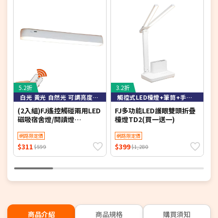
5.2折
3.2折
4
白光 黃光 自然光 可調亮度可定時
觸控式LED檯燈+筆筒+手機架
(2入組)FJ遙控觸碰兩用LED
FJ多功能LED護眼雙頭折疊
F
磁吸宿舍燈/閱讀燈
檯燈TD2(買一送一)
舍
Z0026(床頭燈 衣櫃燈 書桌
衣
燈 小夜燈 檯燈 桌燈 床頭
網路限定價
網路限定價
桌
LED)
$311
$399
$
$599
$1,280
商品介紹
商品規格
購買須知