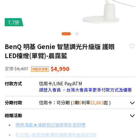
7.7折
BenQ 明基 Genie 智慧調光升級版 護眼
LED檯燈(單臂)-晨靄藍
$4,990
定價
$6,487
網路限定價
付款方式
信用卡/LINE Pay/ATM
請登入會員 ，台灣大會員享更多付款方式及優惠
分期付款
信用卡：可分期 (
3
期
0
利率
$1,663
起 )
＊實際可分期數、適用利率，請以購物車顯示為主
相關活動
信用卡分期
娛樂滿載★滿額登記抽豪華影音好禮
8/10前~爸氣加碼 購物滿額滿件最高送$68
分期數
每期金額
配合銀行/業者