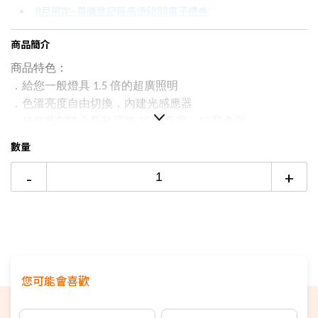
8月限定~首購登記最高領$888電子禮券
3期 0利率
$1,663
18家銀行/業者
8/15前~指定購物滿額最高回饋25%
商品簡介
6期
$889
18家銀行/業者
台灣大哥大Open Possible聯名卡滿額最高回饋25%
商品特色：
12期
$444
18家銀行/業者
更多信用卡分期0利率滿額享回饋
．給您一般燈具
倍的超廣照明
1.5
智慧家電功能有哪些？→點我看達人教你買
．色溫亮度自由切換，內建光感應器
24期
$228
18家銀行/業者
．任何時刻隨心所欲調整
段亮度，
段色溫
23
13
※以上規格資料若有任何錯誤，以原廠所公佈資料為準
數量
-
+
您可能會喜歡