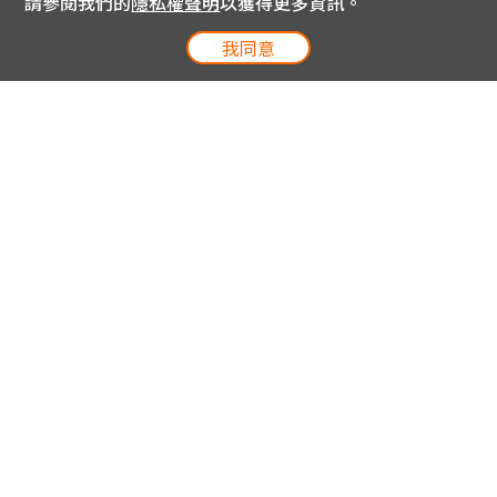
請參閱我們的
隱私權聲明
以獲得更多資訊。
我同意
電信專案服務專線 24小時
用戶手機直撥188(免費)
0809-000-852(免費)
線上購物服務專線 09:00~18:00
網內手機直撥188(撥通請按5)
網外請撥0809-000-852(撥通請按5)