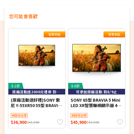
蘭、花、東、山區等，需再酌收偏遠費用。 
您可能會喜歡
智慧家庭
智慧家庭
8.1折
8.6折
4
原廠活動送2000元禮券 到8/9止
可參加原廠活動 到8/9止
(原廠活動送好禮)SONY 索
SONY 65型 BRAVIA 5 Mini
S
尼 Y-55XR50 55型 BRAVIA
LED XR智慧聯網顯示器 4K
S
5 Mini LED XR智慧聯網顯示
Y-65XR50
A
器
網路限定價
網路限定價
(
$36,900
$45,900
$
$45,900
$53,900