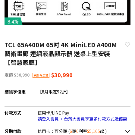
8.4折
TCL 65A400M 65吋 4K MiniLED A400M
藝術畫廊 連網液晶顯示器 送桌上型安裝
【智慧家庭】
$30,990
定價
$36,990
網路限定價
結帳享優惠
【8月限定92折】
付款方式
信用卡/LINE Pay
請登入會員 ，台灣大會員享更多付款方式及優惠
分期付款
信用卡：可分期 (
6
期
0
利率
$5,165
起 )