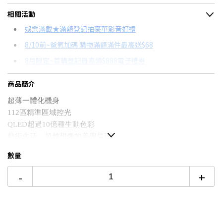
＊實際可分期數、適用利率，請以購物車顯示為主
相關活動
信用卡分期
娛樂滿載★滿額登記抽豪華影音好禮
8/10前~爸氣加碼 購物滿額滿件最高送$68
分期數
每期金額
配合銀行/業者
8月限定~首購登記最高領$888電子禮券
3期 0利率
$10,330
18家銀行/業者
台灣大哥大Open Possible聯名卡滿額最高回饋25%
商品簡介
6期 0利率
$5,165
17家銀行/業者
更多信用卡分期0利率滿額享回饋
超薄一體化機身
12期
$2,763
18家銀行/業者
TCL C755震撼開箱！→點我看達人教你買
112區精準區域控光
65吋4K OLED電視推薦→點我看達人教你買
QLED超過10億種生動色彩
24期
$1,420
18家銀行/業者
藝術生活，超越想像的美學呈現
ONKYO Hi-Fi 系統專業音效
數量
※含桌上型基本安裝(拆箱/定位/裝機)
※本商品售出一經拆箱定位，視同使用，若非產品本身新品故
-
+
障瑕疵因素，恕無法辦理退換貨，請審慎購買。
※液晶電視材質易刮傷，請小心鑑賞，退貨刮傷損傷必須負擔
整新費用。
※只限台灣本島配送，若居住偏遠"鄉鎮"地區，或者基隆、宜