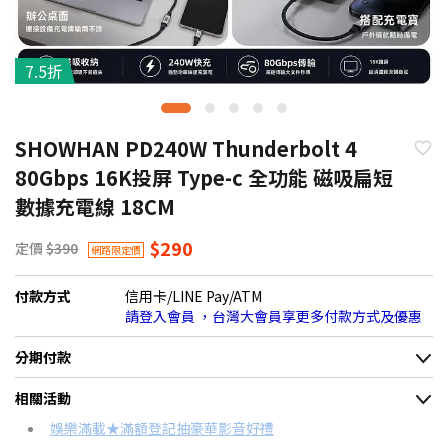
7.5折
SHOWHAN PD240W Thunderbolt 4
80Gbps 16K投屏 Type-c 全功能 磁吸扁短
數據充電線 18CM
$290
定價
$390
網路限定價
付款方式
信用卡/LINE Pay/ATM
請登入會員 ，台灣大會員享更多付款方式及優惠
分期付款
＊實際可分期數、適用利率，請以購物車顯示為主
相關活動
信用卡分期
娛樂滿載★滿額登記抽豪華影音好禮