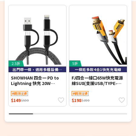
2.5折
5折
3
出門帶一條，適用多種設備iPhone/Type-C，超強兼容性
一條抵多款4合1快充充電線
SHOWHAN 四合一 PD to
FJ四合一接口65W快充電源
G
Lightning 快充 20W
線SU8(支援USB/TYPE-
T
Type-C 60W 鋁合金屬編織
C/IOS/手機/筆電充電) 2入
輸
PD快充線-1M(簡訊)
網路限定價
組
網路限定價
$149
$198
$
$599
$399