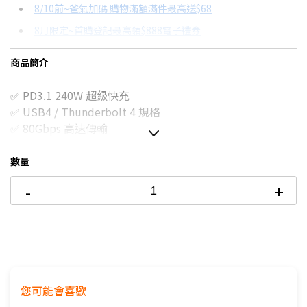
8/10前~爸氣加碼 購物滿額滿件最高送$68
分期數
每期金額
配合銀行/業者
8月限定~首購登記最高領$888電子禮券
3期
$103
18家銀行/業者
台灣大哥大Open Possible聯名卡滿額最高回饋25%
商品簡介
6期
$51
18家銀行/業者
更多信用卡分期0利率滿額享回饋
✅ PD3.1 240W 超級快充
12期
$25
18家銀行/業者
✅ USB4 / Thunderbolt 4 規格
24期
$13
18家銀行/業者
✅ 80Gbps 高速傳輸
✅ 支援 16K@60Hz 高清投屏
✅ E-Marker 智慧晶片保護
數量
✅ 雙 Type-C 全功能傳輸
-
+
✅ 磁吸收納設計，不易遺失
✅ 18CM 短線設計，攜帶方便
✅ 尼龍編織線身，耐彎折耐拉扯
✅ 鋁合金接頭，堅固耐用抗氧化
✅ 手機、平板、筆電皆適用
✅ 行動電源最佳搭配線材
您可能會喜歡