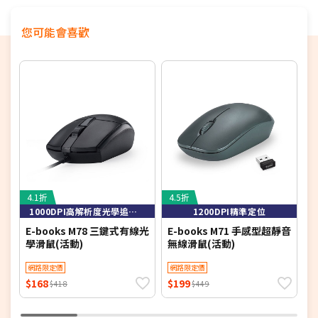
您可能會喜歡
4.1折
4.5折
4
1000DPI高解析度光學追蹤技術，定位精準
1200DPI精準定位
E-books M78 三鍵式有線光
E-books M71 手感型超靜音
u
學滑鼠(活動)
無線滑鼠(活動)
H
一
網路限定價
網路限定價
$168
$199
$
$418
$449