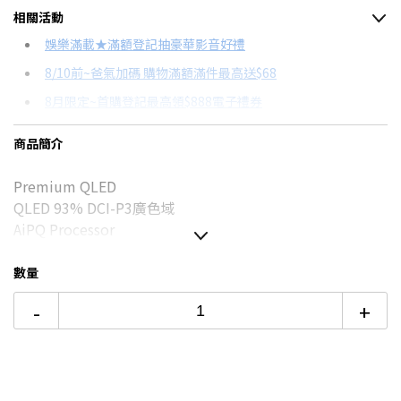
相關活動
信用卡分期
娛樂滿載★滿額登記抽豪華影音好禮
8/10前~爸氣加碼 購物滿額滿件最高送$68
分期數
每期金額
配合銀行/業者
8月限定~首購登記最高領$888電子禮券
3期 0利率
$3,996
18家銀行/業者
台灣大哥大Open Possible聯名卡滿額最高回饋25%
商品簡介
6期
$2,138
18家銀行/業者
更多信用卡分期0利率滿額享回饋
Premium QLED
12期
$1,069
18家銀行/業者
TCL C755震撼開箱！→點我看達人教你買
QLED 93% DCI-P3廣色域
24期
$549
18家銀行/業者
AiPQ Processor
數量
本商品僅含運送到府而已，不含樓層
-
+
偏遠地區及外島不送！
本商品正常為3至7個工作天會以電話或簡訊聯絡後續配送時
間
配送時間以物流聯絡約定的時間為準