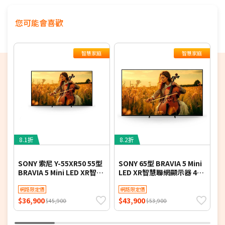
★商品如外箱有破損，請勿簽收。請立即反映平台，以免責
任釐清無法確實。
您可能會喜歡
★為保障雙方，請自行開箱錄影，避免商品毀損、破片爭議
★電視如需加購到府安裝服務，請備注在訂單中，收到訂單
後將依不同尺寸另外報價，安裝費用將現場收費
智慧家庭
智慧家庭
※如商品標題掛有【預購】字樣，都將依照預購日期，以訂
單順序陸續出貨，如遇原廠供貨延遲，將會再另外發送簡訊
通知。
若您同意以上約定事項再行下單，謝謝。
8.1折
8.2折
4
SONY 索尼 Y-55XR50 55型
SONY 65型 BRAVIA 5 Mini
S
BRAVIA 5 Mini LED XR智慧
LED XR智慧聯網顯示器 4K
S
聯網顯示器
Y-65XR50
A
網路限定價
網路限定價
(
$36,900
$43,900
$
$45,900
$53,900