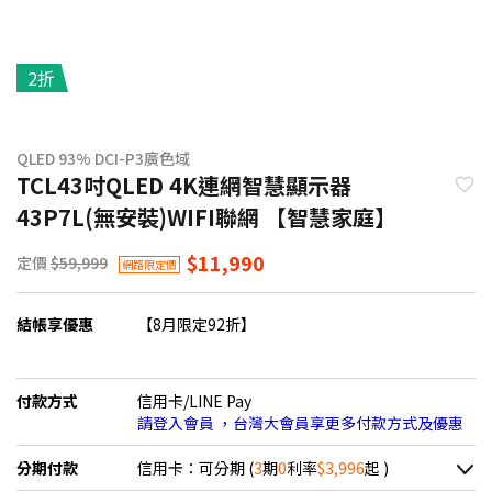
2折
QLED 93% DCI-P3廣色域
TCL43吋QLED 4K連網智慧顯示器
43P7L(無安裝)WIFI聯網 【智慧家庭】
$11,990
定價
$59,999
網路限定價
結帳享優惠
【8月限定92折】
付款方式
信用卡/LINE Pay
請登入會員 ，台灣大會員享更多付款方式及優惠
分期付款
信用卡：可分期 (
3
期
0
利率
$3,996
起 )
＊實際可分期數、適用利率，請以購物車顯示為主