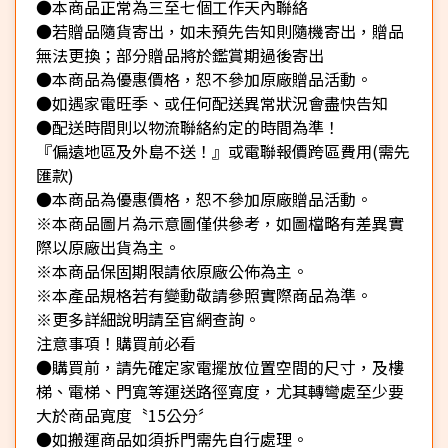
●本商品正常為三至七個工作天內聯絡
●若贈品隨貨寄出，如未預先告知則隨機寄出，贈品
無法更換；部分贈品將於鑑賞期過後寄出
●本商品為優惠價格，恕不參加原廠贈品活動。
●如遇家電旺季、或任何配送異常狀況會盡快告知
●配送時間則以物流聯絡約定的時間為準！
『偏遠地區及外島不送！』或電聯報價跨區費用(需先
匯款)
●本商品為優惠價格，恕不參加原廠贈品活動。
※本商品圖片為示意圖僅供參考，如圖檔略有差異實
際以原廠出貨為主。
※本商品保固期限請依原廠公佈為主。
※本產品規格若有變動敬請參照實際商品為準。
※更多詳細說明請至官網查詢。
注意事項！購買前必看
●購買前，請先確定家電擺放位置空間的尺寸，及樓
梯、電梯、門寬等運送路徑寬度，尤其轉彎處至少要
大於商品寬度〝15公分〞
●如搬運商品如須拆門需先自行處理。