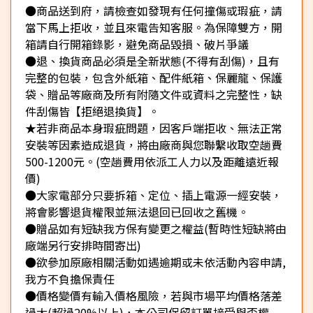
●商品送到府，請檢查如發現有任何撞傷或瑕疵，請
當下馬上拒收，並且來電告知客服。為保障雙方，開
箱請自行開箱錄影，避免商品毀損、破片爭議
●退、換貨商品必須是全新狀態(不得有刮傷)，且有
完整的包裝，包含外紙箱、配件紙箱、保麗龍、保護
袋、贈品等廠商及所有附隨文件或資料之完整性，缺
件刮傷皆【拒絕退換貨】。
★若非商品本身瑕疵問題，因客戶端拒收、無法正常
安裝等因素造成退貨，將由廠商與您聯繫收取空趟費
500-1200元。(空趟費用依派工人力以及距離遠近報
價)
●大家電部分只要拆箱、定位、插上電源一經安裝，
將會影響退貨權限並無法退回已回收之舊機。
●贈品如有短缺我方保有變更之權益(暫時性短缺將由
廠端另行安排時間寄出)
●欲參加原廠相關活動如遇逾期或未依活動內容申請,
我方不負擔保責任
●價格變價有輸入價格風險，若與市場平均價格落差
過大(超過20%以上)，本公司保留訂單接受與否權