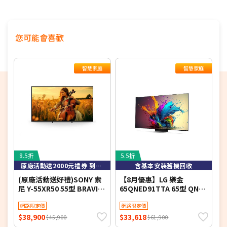
間
配送時間以物流聯絡約定的時間為準
偏遠地區及外島不送！
您可能會喜歡
※如商品標題掛有【預購】字樣，都將依照預購日期，以訂
單順序陸續出貨，如遇原廠供貨延遲，將會再另外發送簡訊
通知。
智慧家庭
智慧家庭
若您同意以上約定事項再行下單，謝謝。
8.5折
5.5折
8
原廠活動送2000元禮券 到8/9止
含基本安裝舊機回收
(原廠活動送好禮)SONY 索
【8月優惠】LG 樂金
S
尼 Y-55XR50 55型 BRAVIA
65QNED91TTA 65型 QNED
L
5 Mini LED XR智慧聯網顯示
evo AI 4K 智慧顯示器
Y
器
網路限定價
網路限定價
$38,900
$33,618
$
$45,900
$61,900