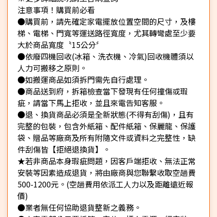
注意事項！購買前必看
●購買前，請先確定家電擺放位置空間的尺寸，及樓
梯、電梯、門寬等運送路徑寬度，尤其轉彎處至少要
大於商品寬度〝15公分〞
●依廢四機回收(冰箱、洗衣機、冷氣)回收機體須以
人力可搬移之原則。
●如搬運商品如須拆門需先自行處理。
●商品送到府，拆箱檢查當下發現有任何撞傷或瑕
疵，請當下馬上拒收，並且來電告知客服。
●退、換貨商品必須是全新狀態(不得有刮傷)，且有
完整的包裝，包含外紙箱、配件紙箱、保麗龍、保護
袋、贈品等廠商及所有附隨文件或資料之完整性，缺
件刮傷皆【拒絕退換貨】。
★若非商品本身瑕疵問題，因客戶端拒收、無法正常
安裝等因素造成退貨，將由廠商與您聯繫收取空趟費
500-1200元。(空趟費用依派工人力以及距離遠近報
價)
●業者無任何協助退貨整新之義務。