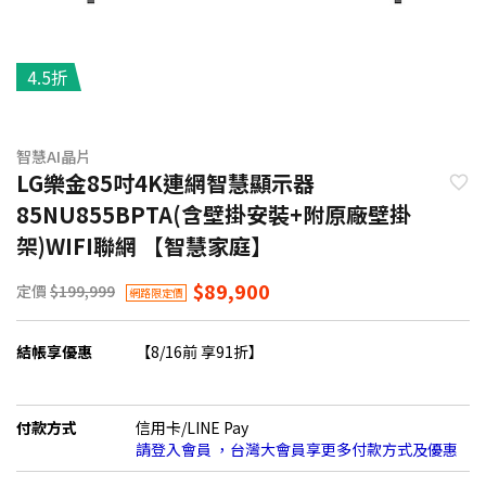
4.5折
智慧AI晶片
LG樂金85吋4K連網智慧顯示器
85NU855BPTA(含壁掛安裝+附原廠壁掛
架)WIFI聯網 【智慧家庭】
$89,900
定價
$199,999
網路限定價
結帳享優惠
【8/16前 享91折】
付款方式
信用卡/LINE Pay
請登入會員 ，台灣大會員享更多付款方式及優惠