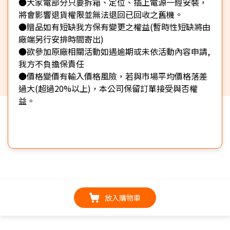
●大家電部分只要拆箱、定位、插上電源一經安裝，
將會影響退貨權限並無法退回已回收之舊機。
●贈品如有短缺我方保有變更之權益(暫時性短缺將由
廠端另行安排時間寄出)
●欲參加原廠相關活動如遇逾期或未依活動內容申請,
我方不負擔保責任
●價格變價有輸入價格風險，若與市場平均價格落差
過大(超過20%以上)，本公司保留訂單接受與否權
益。
放入購物車