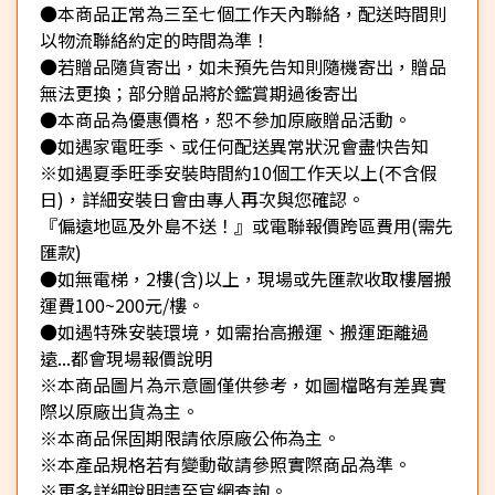
●本商品正常為三至七個工作天內聯絡，配送時間則
以物流聯絡約定的時間為準！
●若贈品隨貨寄出，如未預先告知則隨機寄出，贈品
無法更換；部分贈品將於鑑賞期過後寄出
●本商品為優惠價格，恕不參加原廠贈品活動。
●如遇家電旺季、或任何配送異常狀況會盡快告知
※如遇夏季旺季安裝時間約10個工作天以上(不含假
日)，詳細安裝日會由專人再次與您確認。
『偏遠地區及外島不送！』或電聯報價跨區費用(需先
匯款)
●如無電梯，2樓(含)以上，現場或先匯款收取樓層搬
運費100~200元/樓。
●如遇特殊安裝環境，如需抬高搬運、搬運距離過
遠...都會現場報價說明
※本商品圖片為示意圖僅供參考，如圖檔略有差異實
際以原廠出貨為主。
※本商品保固期限請依原廠公佈為主。
※本產品規格若有變動敬請參照實際商品為準。
※更多詳細說明請至官網查詢。