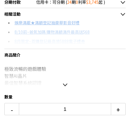
分期付款
信用卡：可分期 (
24
期
0
利率
$3,745
起 )
＊實際可分期數、適用利率，請以購物車顯示為主
相關活動
信用卡分期
娛樂滿載★滿額登記抽豪華影音好禮
8/10前~爸氣加碼 購物滿額滿件最高送$68
分期數
每期金額
配合銀行/業者
8月限定~首購登記最高領$888電子禮券
3期 0利率
$29,966
18家銀行/業者
台灣大哥大Open Possible聯名卡滿額最高回饋25%
商品簡介
6期 0利率
$14,983
17家銀行/業者
更多信用卡分期0利率滿額享回饋
極致流暢的遊戲體驗
12期 0利率
$7,491
7家銀行/業者
LG電視哪台好？點我看達人教你買
智慧AI晶片
18期 0利率
$4,994
3家銀行/業者
最佳智慧系統認證
24期 0利率
$3,745
2家銀行/業者
數量
6期
$16,032
18家銀行/業者
如無電梯，2樓(含)以上，現場收取樓層搬運費1-200元/
-
+
樓。
12期
$8,016
18家銀行/業者
價格包含【標準安裝】+【舊機回收】
本商品正常為3至7個工作天會以電話或簡訊聯絡後續配送時
24期
$4,120
18家銀行/業者