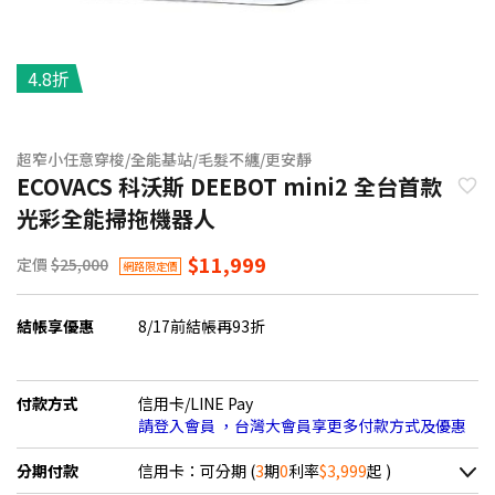
4.8折
超窄小任意穿梭/全能基站/毛髮不纏/更安靜
ECOVACS 科沃斯 DEEBOT mini2 全台首款
光彩全能掃拖機器人
$11,999
定價
$25,000
網路限定價
結帳享優惠
8/17前結帳再93折
付款方式
信用卡/LINE Pay
請登入會員 ，台灣大會員享更多付款方式及優惠
分期付款
信用卡：可分期 (
3
期
0
利率
$3,999
起 )
＊實際可分期數、適用利率，請以購物車顯示為主