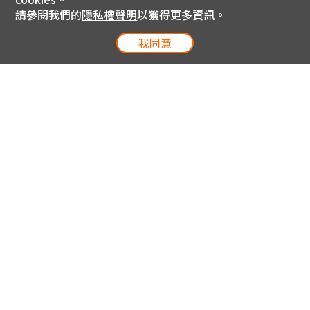
請參閱我們的
隱私權聲明
以獲得更多資訊。
我同意
電信專案服務專線 24小時
用戶手機直撥188(免費)
0809-000-852(免費)
線上購物服務專線 09:00~18:00
網內手機直撥188(撥通請按5)
網外請撥0809-000-852(撥通請按5)