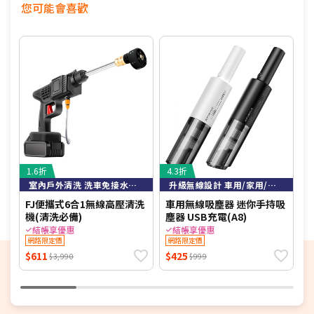
您可能會喜歡
1.6折
4.3折
5
室內戶外清洗 洗車免接水龍頭即可高壓清洗
升級無線設計 車用/家用/大吸力
FJ便攜式6合1無線高壓清洗
車用無線吸塵器 迷你手持吸
A
機(清洗必備)
塵器 USB充電(A8)
物
P
結帳享優惠
結帳享優惠
網路限定價
網路限定價
$611
$425
$
$3,990
$999