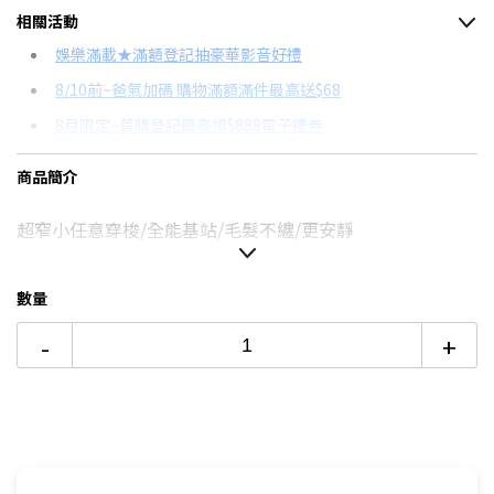
相關活動
信用卡分期
娛樂滿載★滿額登記抽豪華影音好禮
8/10前~爸氣加碼 購物滿額滿件最高送$68
分期數
每期金額
配合銀行/業者
8月限定~首購登記最高領$888電子禮券
3期 0利率
$3,999
18家銀行/業者
台灣大哥大Open Possible聯名卡滿額最高回饋25%
商品簡介
6期
$2,139
18家銀行/業者
更多信用卡分期0利率滿額享回饋
超窄小任意穿梭/全能基站/毛髮不纏/更安靜
12期
$1,069
18家銀行/業者
iRobot掃拖機！→點我看達人教你買
24期
$549
18家銀行/業者
數量
-
+