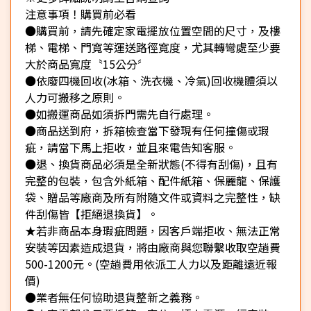
注意事項！購買前必看
●購買前，請先確定家電擺放位置空間的尺寸，及樓
梯、電梯、門寬等運送路徑寬度，尤其轉彎處至少要
大於商品寬度〝15公分〞
●依廢四機回收(冰箱、洗衣機、冷氣)回收機體須以
人力可搬移之原則。
●如搬運商品如須拆門需先自行處理。
●商品送到府，拆箱檢查當下發現有任何撞傷或瑕
疵，請當下馬上拒收，並且來電告知客服。
●退、換貨商品必須是全新狀態(不得有刮傷)，且有
完整的包裝，包含外紙箱、配件紙箱、保麗龍、保護
袋、贈品等廠商及所有附隨文件或資料之完整性，缺
件刮傷皆【拒絕退換貨】。
★若非商品本身瑕疵問題，因客戶端拒收、無法正常
安裝等因素造成退貨，將由廠商與您聯繫收取空趟費
500-1200元。(空趟費用依派工人力以及距離遠近報
價)
●業者無任何協助退貨整新之義務。