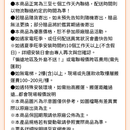
●本商品正常為三至七個工作天內聯絡，配送時間則
以物流聯絡約定的時間為準！
●若贈品隨貨寄出，如未預先告知則隨機寄出，贈品
無法更換；部分贈品將於鑑賞期過後寄出
●本商品為優惠價格，恕不參加原廠贈品活動。
●如遇家電旺季、或任何配送異常狀況會盡快告知
※如遇夏季旺季安裝時間約10個工作天以上(不含假
日)，詳細安裝日會由專人再次與您確認。
『偏遠地區及外島不送！』或電聯報價跨區費用(需先
匯款)
●如無電梯，2樓(含)以上，現場或先匯款收取樓層搬
運費100~200元/樓。
●如遇特殊安裝環境，如需抬高搬運、搬運距離過
遠...都會現場報價說明
※本商品圖片為示意圖僅供參考，如圖檔略有差異實
際以原廠出貨為主。
※本商品保固期限請依原廠公佈為主。
※本產品規格若有變動敬請參照實際商品為準。
※更多詳細說明請至官網查詢。