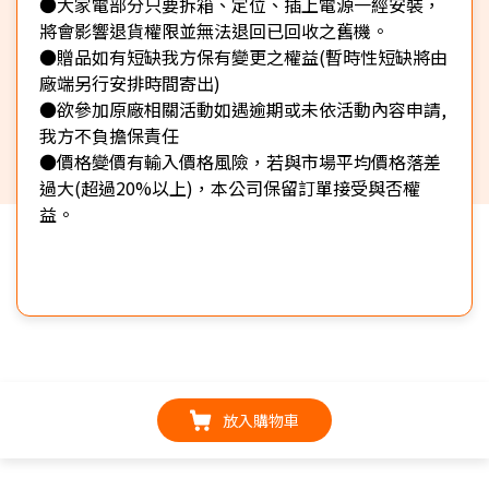
●大家電部分只要拆箱、定位、插上電源一經安裝，
將會影響退貨權限並無法退回已回收之舊機。
●贈品如有短缺我方保有變更之權益(暫時性短缺將由
廠端另行安排時間寄出)
●欲參加原廠相關活動如遇逾期或未依活動內容申請,
我方不負擔保責任
●價格變價有輸入價格風險，若與市場平均價格落差
過大(超過20%以上)，本公司保留訂單接受與否權
益。
放入購物車