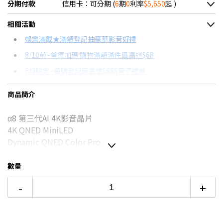
分期付款
信用卡：可分期 (
6
期
0
利率
$5,650
起 )
＊實際可分期數、適用利率，請以購物車顯示為主
相關活動
信用卡分期
娛樂滿載★滿額登記抽豪華影音好禮
8/10前~爸氣加碼 購物滿額滿件最高送$68
分期數
每期金額
配合銀行/業者
8月限定~首購登記最高領$888電子禮券
3期 0利率
$11,300
18家銀行/業者
台灣大哥大Open Possible聯名卡滿額最高回饋25%
商品簡介
6期 0利率
$5,650
17家銀行/業者
更多信用卡分期0利率滿額享回饋
α8 第三代AI 4K影音晶片
12期
$3,022
18家銀行/業者
LG電視哪台好？點我看達人教你買
4K QNED MiniLED
24期
$1,553
18家銀行/業者
Dynamic QNED Color Pro
如無電梯，2樓(含)以上，現場收取樓層搬運費1-200元/
數量
樓。
價格包含【標準安裝】+【舊機回收】
-
+
本商品正常為3至7個工作天會以電話或簡訊聯絡後續配送時
間
配送時間以物流聯絡約定的時間為準