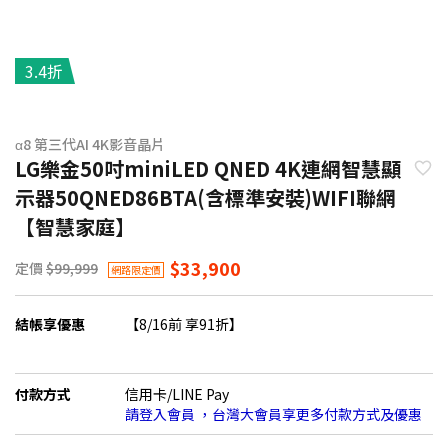
3.4折
α8 第三代AI 4K影音晶片
LG樂金50吋miniLED QNED 4K連網智慧顯
示器50QNED86BTA(含標準安裝)WIFI聯網
【智慧家庭】
$33,900
定價
$99,999
網路限定價
結帳享優惠
【8/16前 享91折】
付款方式
信用卡/LINE Pay
請登入會員 ，台灣大會員享更多付款方式及優惠