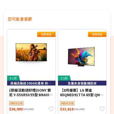
偏遠地區及外島不送！
※如商品標題掛有【預購】字樣，都將依照預購日期，以訂
單順序陸續出貨，如遇原廠供貨延遲，將會再另外發送簡訊
您可能會喜歡
通知。
若您同意以上約定事項再行下單，謝謝。
智慧家庭
智慧家庭
8.1折
5.5折
8
原廠活動送2000元禮券 到8/9止
含基本安裝舊機回收
(原廠活動送好禮)SONY 索
【8月優惠】LG 樂金
S
尼 Y-55XR50 55型 BRAVIA
65QNED91TTA 65型 QNED
L
5 Mini LED XR智慧聯網顯示
evo AI 4K 智慧顯示器
Y
器
網路限定價
網路限定價
$36,900
$33,618
$
$45,900
$61,900