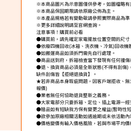
※本商品圖片為示意圖僅供參考，如圖檔略有
※本商品保固期限請依原廠公佈為主。
※本產品規格若有變動敬請參照實際商品為準
※更多詳細說明請至官網查詢。
注意事項！購買前必看
●購買前，請先確定家電擺放位置空間的尺寸
●依廢四機回收(冰箱、洗衣機、冷氣)回收機
●如搬運商品如須拆門需先自行處理。
●商品送到府，拆箱檢查當下發現有任何撞傷
●退、換貨商品必須是全新狀態(不得有刮傷
缺件刮傷皆【拒絕退換貨】。
★若非商品本身瑕疵問題，因客戶端拒收、無法
報價)
●業者無任何協助退貨整新之義務。
●大家電部分只要拆箱、定位、插上電源一經
●贈品如有短缺我方保有變更之權益(暫時性短
●欲參加原廠相關活動如遇逾期或未依活動內
●價格變價有輸入價格風險，若與市場平均價格