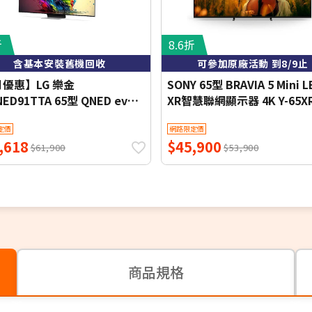
折
8.6折
含基本安裝舊機回收
可參加原廠活動 到8/9止
月優惠】LG 樂金
SONY 65型 BRAVIA 5 Mini L
NED91TTA 65型 QNED evo
XR智慧聯網顯示器 4K Y-65X
4K 智慧顯示器
定價
網路限定價
,618
$45,900
$61,900
$53,900
商品規格