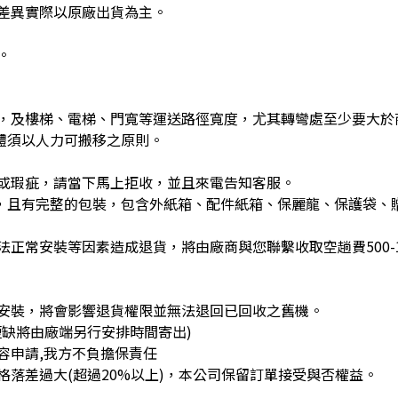
差異實際以原廠出貨為主。
。
，及樓梯、電梯、門寬等運送路徑寬度，尤其轉彎處至少要大於
體須以人力可搬移之原則。
或瑕疵，請當下馬上拒收，並且來電告知客服。
)，且有完整的包裝，包含外紙箱、配件紙箱、保麗龍、保護袋、
正常安裝等因素造成退貨，將由廠商與您聯繫收取空趟費500-1
安裝，將會影響退貨權限並無法退回已回收之舊機。
缺將由廠端另行安排時間寄出)
容申請,我方不負擔保責任
落差過大(超過20%以上)，本公司保留訂單接受與否權益。