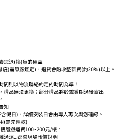
您退(換)貨的權益
疵(需原廠鑑定)，退貨會酌收整新費(約30%)以上。
時間則以物流聯絡約定的時間為準！
，贈品無法更換；部分贈品將於鑑賞期過後寄出
。
告知
不含假日)，詳細安裝日會由專人再次與您確認。
(需先匯款)
層搬運費100~200元/樓。
過遠...都會現場報價說明