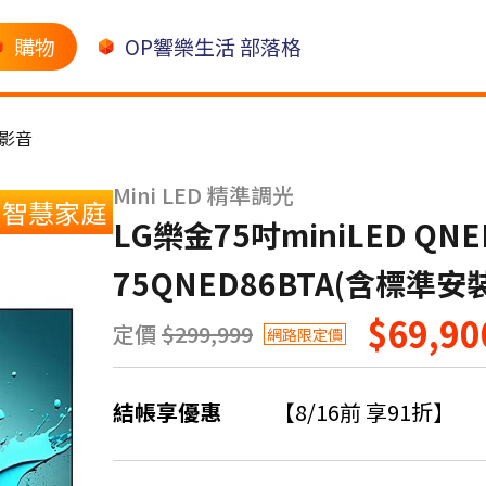
購物
OP響樂生活 部落格
影音
Mini LED 精準調光
智慧家庭
LG樂金75吋miniLED Q
75QNED86BTA(含標準安
$69,90
定價
$299,999
網路限定價
結帳享優惠
【8/16前 享91折】