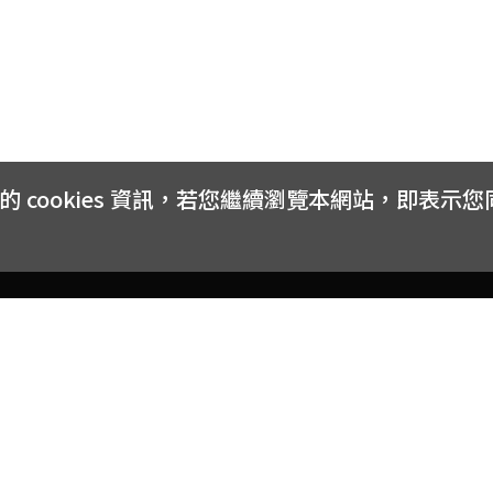
cookies 資訊，若您繼續瀏覽本網站，即表示
客戶服務
會員權益
關於
常見問題
會員隱私與權益
品牌
大宗採購方案
購物條款
網站