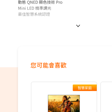
動態 QNED 顯色技術 Pro
Mini LED 精準調光
最佳智慧系統認證
如無電梯，2樓(含)以上，現場收取樓層搬運費1-200
價格包含【標準安裝】+【舊機回收】
本商品正常為3至7個工作天會以電話或簡訊聯絡後續
配送時間以物流聯絡約定的時間為準
偏遠地區及外島不送！
您可能會喜歡
※如商品標題掛有【預購】字樣，都將依照預購日期
續出貨，如遇原廠供貨延遲，將會再另外發送簡訊通
若您同意以上約定事項再行下單，謝謝。
智慧家庭