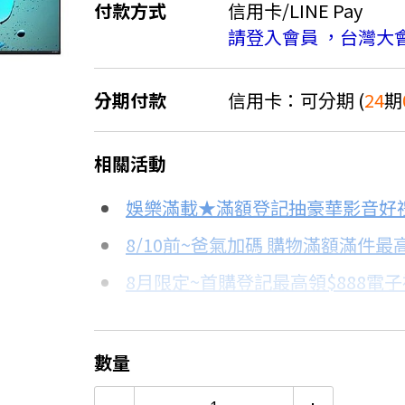
付款方式
信用卡/LINE Pay
請登入會員 ，台灣大
分期付款
信用卡：可分期 (
24
期
＊實際可分期數、適用利率，請以購物
相關活動
信用卡分期
娛樂滿載★滿額登記抽豪華影音好
分期數
每期金額
8/10前~爸氣加碼 購物滿額滿件最高
8月限定~首購登記最高領$888電
3期 0利率
$23,300
台灣大哥大Open Possible聯名
6期 0利率
$11,650
更多信用卡分期0利率滿額享回饋
數量
LG電視哪台好？點我看達人教你買
12期 0利率
$5,825