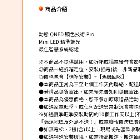
商品介紹
動態 QNED 顯色技術 Pro
Mini LED 精準調光
最佳智慧系統認證
※本商品不提供試用，如拆箱或插電後皆會影響
◎商品一經拆箱定位、安裝(插電)後，非新品瑕
◎價格包含【標準安裝】+【舊機回收】
●本商品正常為三至七個工作天內聯絡，配送
●若贈品隨貨寄出，如未預先告知則隨機寄出
●本商品為優惠價格，恕不參加原廠贈品活動
●如遇家電旺季、或任何配送異常狀況會盡快
※如遇夏季旺季安裝時間約10個工作天以上(
『偏遠地區及外島不送！』或電聯報價跨區費用
●如無電梯，2樓(含)以上，現場或先匯款收取樓
●如遇特殊安裝環境，如需抬高搬運、搬運距離