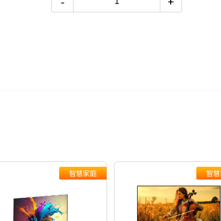
-
+
18期 0利率
$3,883
24期 0利率
$2,912
元/樓。
6期
$12,465
配送時間
12期
$6,232
，以訂單順序陸
24期
$3,203
知。
智慧家庭
智慧