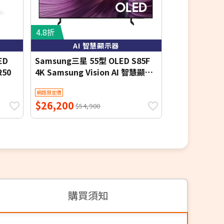
4.8折
4.8折
AI 智慧顯示器
金屬量
ED
Samsung三星 55型 OLED S85F
三星65吋QL
R50
4K Samsung Vision AI 智慧顯示
QA65Q70D
器 (QA55S85FAEXZW) 基本桌上
網路限定價
網路限定價
安裝 【智慧家庭】
$26,200
$23,790
$54,900
$4
購買須知