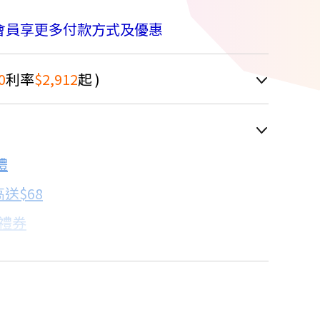
會員享更多付款方式及優惠
0
利率
$2,912
起 )
車顯示為主
禮
配合銀行/業者
送$68
子禮券
18家銀行/業者
卡滿額最高回饋25%
17家銀行/業者
7家銀行/業者