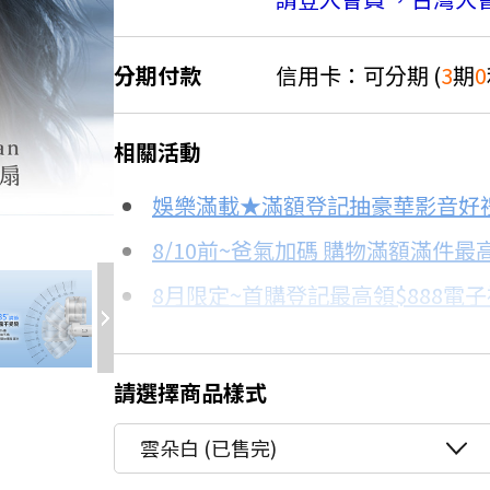
分期付款
信用卡：可分期 (
3
期
0
＊實際可分期數、適用利率，請以購物
相關活動
信用卡分期
7.9折
娛樂滿載★滿額登記抽豪華影音好
分期數
每期金額
8/10前~爸氣加碼 購物滿額滿件最高
8月限定~首購登記最高領$888電
3期 0利率
$360
台灣大哥大Open Possible聯名
6期
$192
更多信用卡分期0利率滿額享回饋
請選擇商品樣式
DC與AC風扇有什麼不同？→點我
12期
$96
雲朵白 (已售完)