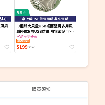
5.8折
6.8折
熱快)
桌上型USB供電風扇 非充電型
頭風扇
FJ極靜大風量USB桌面壁掛多用風
FJ無極調節低
扇FN02(需USB供電 附無痕貼 可壁
扇FN06(需US
掛 桌扇)
壁掛 吊扇 桌扇
結帳享優惠
結帳享優惠
網路限定價
網路限定價
$199
$339
$349
$499
購買須知