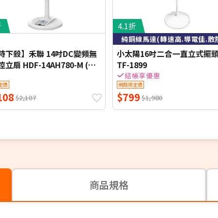
折
4.1折
純銅線馬達(轉速高.導電佳.散
時下殺】禾聯 14吋DC變頻無
小太陽16吋二合一直立式擺
立扇 HDF-14AH780-M (同
TF-1899
14AH770/HDF-14AH780)
結帳享優惠
定價
網路限定價
108
$799
$2,107
$1,980
商品規格