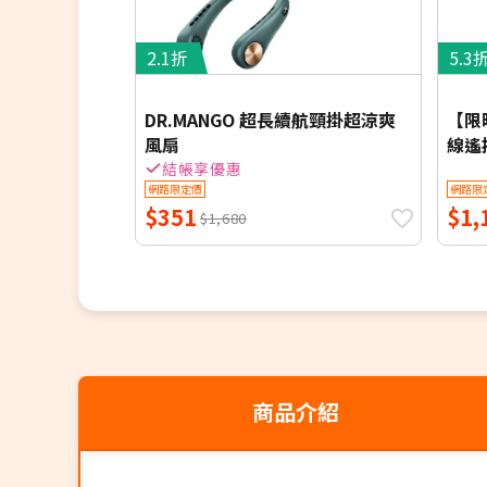
2.1折
5.3
DR.MANGO 超長續航頸掛超涼爽
【限
風扇
線遙控
HDF-
結帳享優惠
網路限定價
網路限
$351
$1,
$1,680
商品介紹