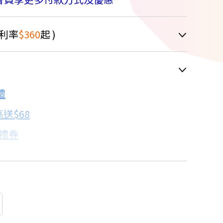
利率
$360
起 )
車顯示為主
7.9折
禮
配合銀行/業者
送$68
子禮券
18家銀行/業者
卡滿額最高回饋25%
18家銀行/業者
看達人教你買
18家銀行/業者