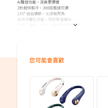
Ai聲控功能，涼爽更便捷
2秒超快製冷，200段風速可調
135° 自由調節，沁涼無死角
水分子霧化功能，同步降溫補水
手持、頸掛、桌立、吊扣多情境使用
您可能會喜歡