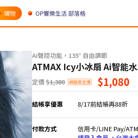
購物
OP響樂生活 部落格
Ai聲控功能，135° 自由調節
ATMAX Icy小冰扇 Ai智
$1,080
定價
$1,380
網路限定價
結帳享優惠
8/17前結帳再88折
付款方式
信用卡/LINE Pay/AT
請登入會員 ，台灣大