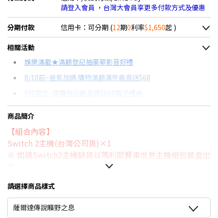
請登入會員 ，台灣大會員享更多付款方式及優惠
分期付款
信用卡：可分期 (
12
期
0
利率
$1,650
起 )
＊實際可分期數、適用利率，請以購物車顯示為主
相關活動
信用卡分期
娛樂滿載★滿額登記抽豪華影音好禮
8/10前~爸氣加碼 購物滿額滿件最高送$68
分期數
每期金額
配合銀行/業者
8月限定~首購登記最高領$888電子禮券
3期 0利率
$6,600
18家銀行/業者
台灣大哥大Open Possible聯名卡滿額最高回饋25%
商品簡介
6期 0利率
$3,300
17家銀行/業者
更多信用卡分期0利率滿額享回饋
【組合內容】
12期 0利率
$1,650
7家銀行/業者
Switch OLED 與 Switch主機規格比較→點我看達人教你買
Switch 2主機(台灣公司貨)×1
※ 如遇Switch2主機缺貨以瑪利歐賽車世界主機組包裝盒出
6期
$3,531
18家銀行/業者
貨
NS2 瑪利歐賽車世界×1
12期
$1,765
18家銀行/業者
請選擇商品樣式
NS2 精選遊戲10選一
24期
$907
18家銀行/業者
超值大全配組 :
薩爾達傳說曠野之息
副廠主機收藏包×1