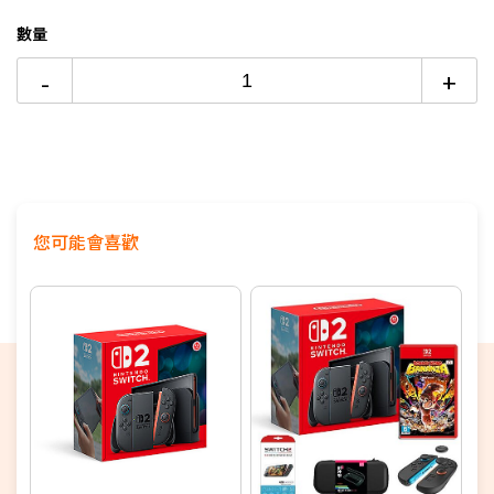
副廠方向盤(兩入一組)×1
數量
JOYCON手把充電座×1
JOYCON手把類比套×1
-
+
9H螢幕保護貼×1
您可能會喜歡