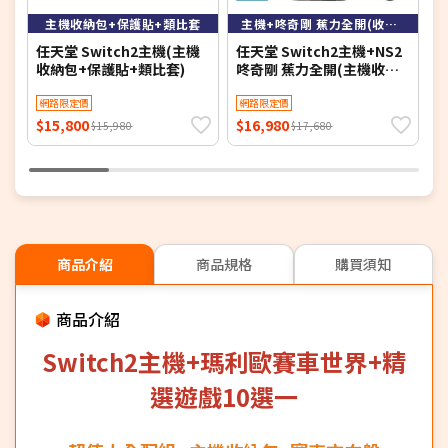
主機收納包+保護貼+類比套
主機+咚奇剛 蕉力全開(收納包+保護貼+類比套)
任天堂 Switch2主機(主機
任天堂 Switch2主機+NS2
任
收納包+保護貼+類比套)
咚奇剛 蕉力全開(主機收納
夢
包+保護貼+類比套)
網路限定價
網路限定價
$15,800
$16,980
$
$15,980
$17,680
商品介紹
商品規格
購買須知
商品介紹
Switch2主機+瑪利歐賽車世界+精
選遊戲10選一