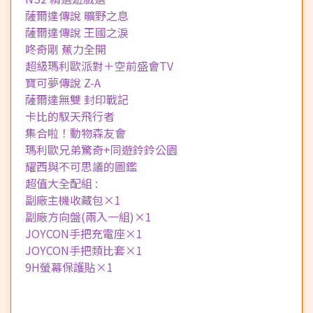
薩爾達傳說 曠野之息
薩爾達傳說 王國之淚
咚奇剛 蕉力全開
超級瑪利歐派對＋空前盛會TV
寶可夢傳說 Z-A
薩爾達無雙 封印戰記
卡比的馭天飛行者
集合啦！動物森友會
瑪利歐兄弟驚奇+同遊鈴鈴公園
耀西與不可思議的圖鑑
超值大全配組 :
副廠主機收藏包×1
副廠方向盤(兩入一組)×1
JOYCON手把充電座×1
JOYCON手把類比套×1
9H螢幕保護貼×1