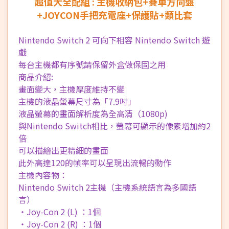
超值大全配組 : 主機收納包+賽車方向盤
+JOYCON手把充電座+保護貼+類比套
Nintendo Switch 2 可向下相容 Nintendo Switch 遊
戲
每台主機都有序號請保留外盒做保固之用
商品介紹:
畫面變大，主機厚度維持不變
主機的液晶螢幕尺寸為「7.9吋」
液晶螢幕的畫面解析度為全高清（1080p)
與Nintendo Switch相比，螢幕可顯示的像素增加約2
倍
可以描繪出更精細的畫面
此外高達120的幀率可以呈現出流暢的動作
主機內容物：
Nintendo Switch 2主機（主機系統語言為多國語
言）
・Joy-Con 2 (L) ：1個
・Joy-Con 2 (R) ：1個