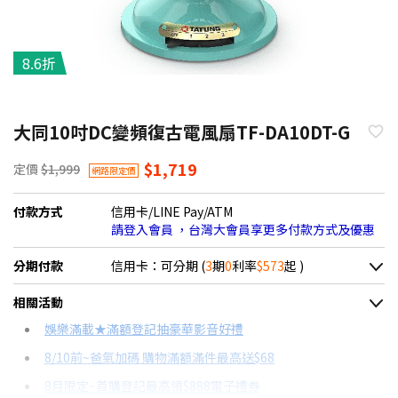
8.6折
大同10吋DC變頻復古電風扇TF-DA10DT-G
$1,719
定價
$1,999
網路限定價
付款方式
信用卡/LINE Pay/ATM
請登入會員 ，台灣大會員享更多付款方式及優惠
分期付款
信用卡：可分期 (
3
期
0
利率
$573
起 )
＊實際可分期數、適用利率，請以購物車顯示為主
相關活動
信用卡分期
娛樂滿載★滿額登記抽豪華影音好禮
8/10前~爸氣加碼 購物滿額滿件最高送$68
分期數
每期金額
配合銀行/業者
8月限定~首購登記最高領$888電子禮券
3期 0利率
$573
18家銀行/業者