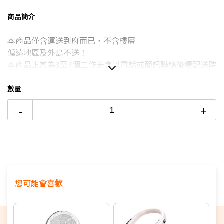
台灣大哥大Open Possible聯名卡滿額最高回饋25%
商品簡介
6期
$306
18家銀行/業者
更多信用卡分期0利率滿額享回饋
本商品僅含運送到府而已，不含樓層
12期
$153
18家銀行/業者
DC與AC風扇有什麼不同？→點我看達人教你買
偏遠地區及外島不送！
24期
$78
18家銀行/業者
本商品正常為3至7個工作天會以電話或簡訊聯絡後續配送時
間
配送時間以物流聯絡約定的時間為準
數量
★商品如外箱有破損，請勿簽收。請立即反映平台，以免責
-
+
任釐清無法確實。
★為保障雙方，請自行開箱錄影，避免商品毀損、破片爭議
★電視如需加購到府安裝服務，請備注在訂單中，收到訂單
後將依不同尺寸另外報價，安裝費用將現場收費
※如商品標題掛有【預購】字樣，都將依照預購日期，以訂
單順序陸續出貨，如遇原廠供貨延遲，將會再另外發送簡訊
您可能會喜歡
通知。
若您同意以上約定事項再行下單，謝謝。