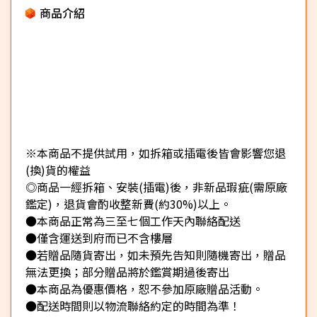
商品介紹
※本商品不提供試用，如拆箱或插電後皆會影響您退
(換)貨的權益
◎商品一經拆箱、安裝(插電)後，非新品瑕疵(需原廠
鑑定)，退貨會酌收整新費(約30%)以上。
●本商品正常為三至七個工作天內聯絡配送
●僅含運送到府而已不含樓層
●若贈品隨貨寄出，如未預先告知則隨機寄出，贈品
無法更換；部分贈品將於鑑賞期過後寄出
●本商品為優惠價格，恕不參加原廠贈品活動。
●配送時間則以物流聯絡約定的時間為準！