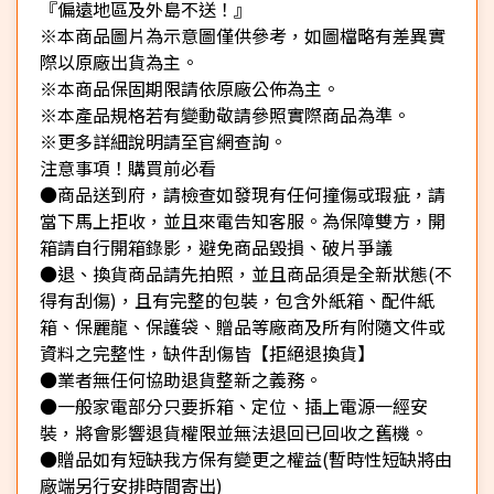
『偏遠地區及外島不送！』
※本商品圖片為示意圖僅供參考，如圖檔略有差異實
際以原廠出貨為主。
※本商品保固期限請依原廠公佈為主。
※本產品規格若有變動敬請參照實際商品為準。
※更多詳細說明請至官網查詢。
注意事項！購買前必看
●商品送到府，請檢查如發現有任何撞傷或瑕疵，請
當下馬上拒收，並且來電告知客服。為保障雙方，開
箱請自行開箱錄影，避免商品毀損、破片爭議
●退、換貨商品請先拍照，並且商品須是全新狀態(不
得有刮傷)，且有完整的包裝，包含外紙箱、配件紙
箱、保麗龍、保護袋、贈品等廠商及所有附隨文件或
資料之完整性，缺件刮傷皆【拒絕退換貨】
●業者無任何協助退貨整新之義務。
●一般家電部分只要拆箱、定位、插上電源一經安
裝，將會影響退貨權限並無法退回已回收之舊機。
●贈品如有短缺我方保有變更之權益(暫時性短缺將由
廠端另行安排時間寄出)