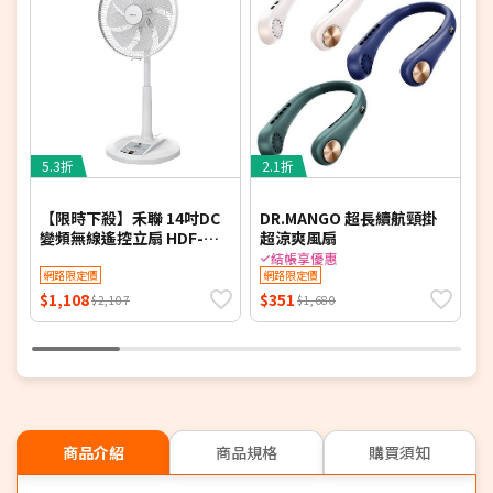
5.3折
2.1折
4
【限時下殺】禾聯 14吋DC
DR.MANGO 超長續航頸掛
變頻無線遙控立扇 HDF-
超涼爽風扇
頭
14AH780-M (同HDF-
結帳享優惠
14AH770/HDF-14AH780)
網路限定價
網路限定價
$1,108
$351
$
$2,107
$1,680
商品介紹
商品規格
購買須知