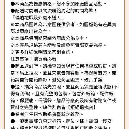
●本商品為優惠價格，恕不參加原廠贈品活動。
●配送時間則以物流聯絡約定的時間為準！
『偏遠地區及外島不送！』
※本商品圖片為示意圖僅供參考，如圖檔略有差異實
際以原廠出貨為主。
※本商品保固期限請依原廠公佈為主。
※本產品規格若有變動敬請參照實際商品為準。
※更多詳細說明請至官網查詢。
注意事項！購買前必看
●商品送到府，請檢查如發現有任何撞傷或瑕疵，請
當下馬上拒收，並且來電告知客服。為保障雙方，開
箱請自行開箱錄影，避免商品毀損、破片爭議
●退、換貨商品請先拍照，並且商品須是全新狀態(不
得有刮傷)，且有完整的包裝，包含外紙箱、配件紙
箱、保麗龍、保護袋、贈品等廠商及所有附隨文件或
資料之完整性，缺件刮傷皆【拒絕退換貨】
●業者無任何協助退貨整新之義務。
●一般家電部分只要拆箱、定位、插上電源一經安
裝，將會影響退貨權限並無法退回已回收之舊機。