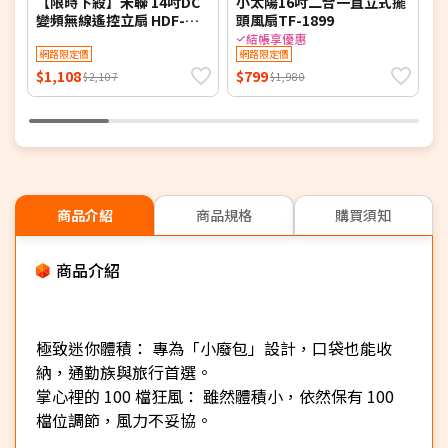
【限時下殺】禾聯 14吋DC
小太陽16吋二合一直立式擺
變頻無線遙控立扇 HDF-
頭風扇TF-1899
多
14AH780-M (同HDF-
附
結帳享優惠
14AH770/HDF-14AH780)
網路限定價
網路限定價
$1,108
$799
$
$2,107
$1,980
商品介紹
商品規格
購買須知
商品介紹
極致迷你體積： 專為「小廢包」設計，口袋也能收
納，通勤族與旅行首選。
掌心裡的 100 檔狂風： 雖然體積小，依然保有 100
檔位調節，風力不妥協。