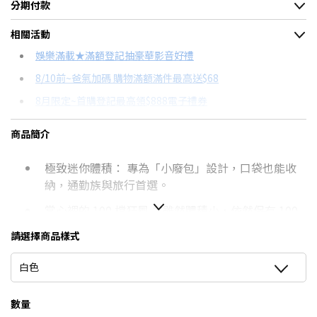
分期付款
＊實際可分期數、適用利率，請以購物車顯示為主
相關活動
信用卡分期
娛樂滿載★滿額登記抽豪華影音好禮
8/10前~爸氣加碼 購物滿額滿件最高送$68
分期數
每期金額
配合銀行/業者
8月限定~首購登記最高領$888電子禮券
3期
$253
18家銀行/業者
台灣大哥大Open Possible聯名卡滿額最高回饋25%
商品簡介
6期
$126
18家銀行/業者
更多信用卡分期0利率滿額享回饋
極致迷你體積： 專為「小廢包」設計，口袋也能收
12期
$63
18家銀行/業者
DC與AC風扇有什麼不同？→點我看達人教你買
納，通勤族與旅行首選。
24期
$32
18家銀行/業者
掌心裡的 100 檔狂風： 雖然體積小，依然保有 100
檔位調節，風力不妥協。
請選擇商品樣式
白色
本商品僅含運送到府而已，不含樓層
偏遠地區及外島不送！
數量