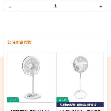
本商品正常為3至7個工作天會以電話或簡訊聯絡後續
-
+
配送時間
配送時間以物流聯絡約定的時間為準
★商品如外箱有破損，請勿簽收。請立即反映平台，
以免責任釐清無法確實。
您可能會喜歡
★為保障雙方，請自行開箱錄影，避免商品毀損、破
片爭議
★電視如需加購到府安裝服務，請備注在訂單中，收
到訂單後將依不同尺寸另外報價，安裝費用將現場收
費
※如商品標題掛有【預購】字樣，都將依照預購日
期，以訂單順序陸續出貨，如遇原廠供貨延遲，將會
再另外發送簡訊通知。
若您同意以上約定事項再行下單，謝謝。
5.3折
4.1折
5
純銅線馬達(轉速高.導電佳.散熱快)