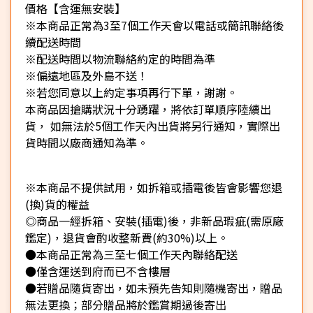
價格【含運無安裝】
※本商品正常為3至7個工作天會以電話或簡訊聯絡後
續配送時間
※配送時間以物流聯絡約定的時間為準
※偏遠地區及外島不送！
※若您同意以上約定事項再行下單，謝謝。
本商品因搶購狀況十分踴躍，將依訂單順序陸續出
貨， 如無法於5個工作天內出貨將另行通知，實際出
貨時間以廠商通知為準。
※本商品不提供試用，如拆箱或插電後皆會影響您退
(換)貨的權益
◎商品一經拆箱、安裝(插電)後，非新品瑕疵(需原廠
鑑定)，退貨會酌收整新費(約30%)以上。
●本商品正常為三至七個工作天內聯絡配送
●僅含運送到府而已不含樓層
●若贈品隨貨寄出，如未預先告知則隨機寄出，贈品
無法更換；部分贈品將於鑑賞期過後寄出