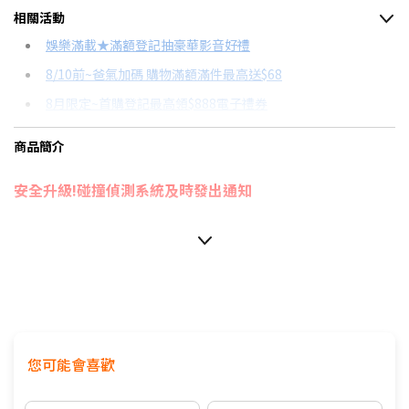
相關活動
信用卡分期
娛樂滿載★滿額登記抽豪華影音好禮
8/10前~爸氣加碼 購物滿額滿件最高送$68
分期數
每期金額
配合銀行/業者
8月限定~首購登記最高領$888電子禮券
3期 0利率
$9,266
18家銀行/業者
台灣大哥大Open Possible聯名卡滿額最高回饋25%
商品簡介
6期 0利率
$4,633
17家銀行/業者
8/15前~指定購物滿額最高回饋25%
安全升級!碰撞偵測系統及時發出通知
12期 0利率
$2,316
7家銀行/業者
更多信用卡分期0利率滿額享回饋
18期 0利率
$1,544
3家銀行/業者
碰撞偵測｜在意外發生時發出SOS通知
24期 0利率
$1,158
2家銀行/業者
自動開關｜靜止時關機騎乘時開機保持電量
6期
$4,957
18家銀行/業者
絕佳音效｜45mm JBL專業音響陪伴騎乘
12期
$2,478
18家銀行/業者
二代DMC ｜群組對講回到範圍內自動連接
您可能會喜歡
24期
$1,274
18家銀行/業者
網狀通訊｜單機最遠1.6km團隊對講最遠8km