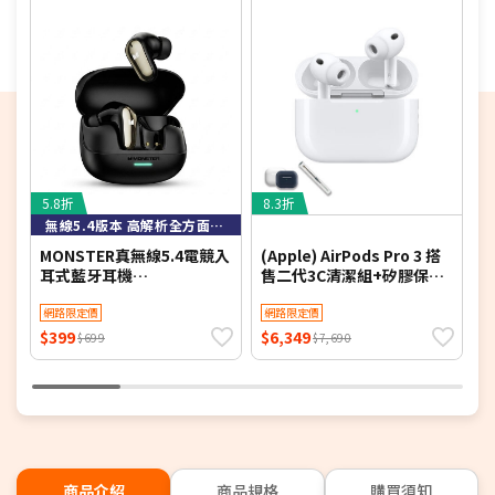
自然語音｜"Hey Cardo"自然語音操作容易
磁吸底座｜專利磁吸設計靠近即可強力吸附
防水防塵｜IP67防水防塵最高規格
升級快速｜OTA無線韌體升級不需接線
外觀簡約｜全機全黑磨砂外觀簡約時尚
5.8折
8.3折
8
無線5.4版本 高解析全方面立體聲
MONSTER真無線5.4電競入
(Apple) AirPods Pro 3 搭
A
耳式藍牙耳機
售二代3C清潔組+矽膠保護
MQT52(MaxstarMQT52
殼
雙耳 遊戲耳機 正品 公司貨)
網路限定價
網路限定價
$399
$6,349
$
$699
$7,690
商品介紹
商品規格
購買須知