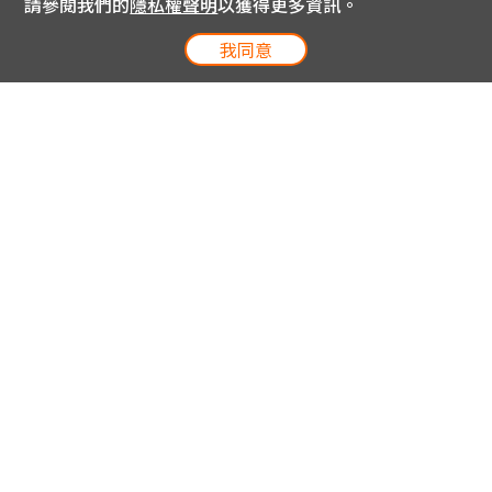
請參閱我們的
隱私權聲明
以獲得更多資訊。
我同意
電信專案服務專線 24小時
用戶手機直撥188(免費)
0809-000-852(免費)
線上購物服務專線 09:00~18:00
網內手機直撥188(撥通請按5)
網外請撥0809-000-852(撥通請按5)