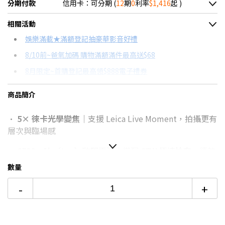
分期付款
信用卡：可分期 (
12
期
0
利率
$1,416
起 )
＊實際可分期數、適用利率，請以購物車顯示為主
相關活動
信用卡分期
娛樂滿載★滿額登記抽豪華影音好禮
8/10前~爸氣加碼 購物滿額滿件最高送$68
分期數
每期金額
配合銀行/業者
8月限定~首購登記最高領$888電子禮券
3期 0利率
$5,666
18家銀行/業者
台灣大哥大Open Possible聯名卡滿額最高回饋25%
商品簡介
6期 0利率
$2,833
17家銀行/業者
8/15前~指定購物滿額最高回饋25%
•
5× 徠卡光學變焦
｜支援 Leica Live Moment，拍攝更有
12期 0利率
$1,416
7家銀行/業者
★舊機回收★限量加碼10%回饋
層次與臨場感
更多信用卡分期0利率滿額享回饋
6期
$3,031
18家銀行/業者
•
6500mAh（typ）矽碳電池
｜搭配
67W 極速快充
，續航
5G手機精選推薦→點我看達人教你買
12期
$1,515
18家銀行/業者
與補電效率兼具
數量
推薦支援NRCA手機→點我看達人教你買
24期
$779
18家銀行/業者
•
MediaTek Dimensity 8500-Ultra
｜安兔兔跑分
227萬
-
+
以上
，整體效能提升約
25%
•
全球首款通過德國萊茵四重護眼認證
｜Xiaomi Vision