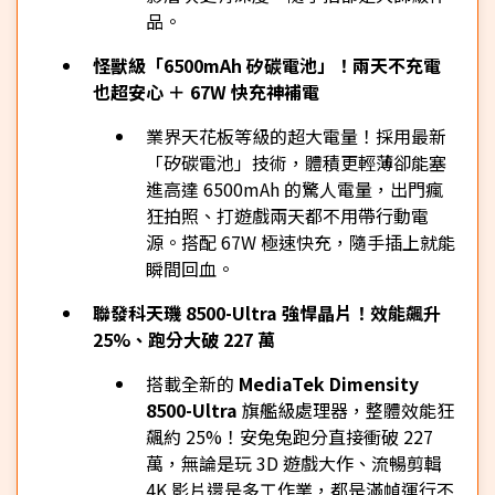
品。
怪獸級「6500mAh 矽碳電池」！兩天不充電
也超安心 ＋ 67W 快充神補電
業界天花板等級的超大電量！採用最新
「矽碳電池」技術，體積更輕薄卻能塞
進高達 6500mAh 的驚人電量，出門瘋
狂拍照、打遊戲兩天都不用帶行動電
源。搭配 67W 極速快充，隨手插上就能
瞬間回血。
聯發科天璣 8500-Ultra 強悍晶片！效能飆升
25%、跑分大破 227 萬
搭載全新的
MediaTek Dimensity
8500-Ultra
旗艦級處理器，整體效能狂
飆約 25%！安兔兔跑分直接衝破 227
萬，無論是玩 3D 遊戲大作、流暢剪輯
4K 影片還是多工作業，都是滿幀運行不