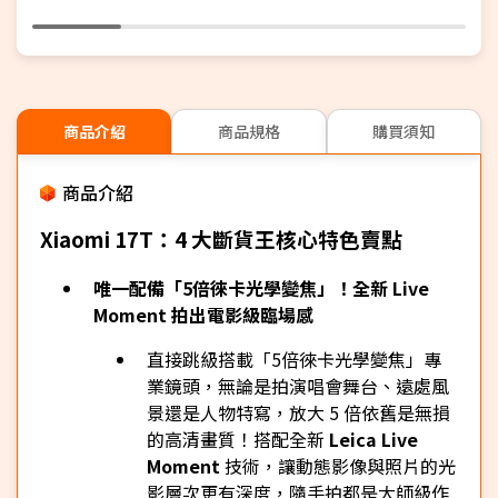
商品介紹
商品規格
購買須知
商品介紹
Xiaomi 17T：4 大斷貨王核心特色賣點
唯一配備「5倍徠卡光學變焦」！全新 Live
Moment 拍出電影級臨場感
直接跳級搭載「5倍徠卡光學變焦」專
業鏡頭，無論是拍演唱會舞台、遠處風
景還是人物特寫，放大 5 倍依舊是無損
的高清畫質！搭配全新
Leica Live
Moment
技術，讓動態影像與照片的光
影層次更有深度，隨手拍都是大師級作