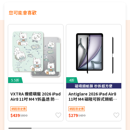
您可能會喜歡
5.5折
4折
3
磁吸類紙膜 秒拆超方便
VXTRA 療癒萌寵 2026 iPad
Antiglare 2026 iPad Air8
M
Air8 11吋 M4 Y折晶透 防摔
11吋 M4 磁吸可拆式類紙膜
A
三角立架皮套 含筆槽(笑笑
繪畫筆記專用膜保護貼
犬)
網路限定價
網路限定價
$439
$279
$
$800
$699