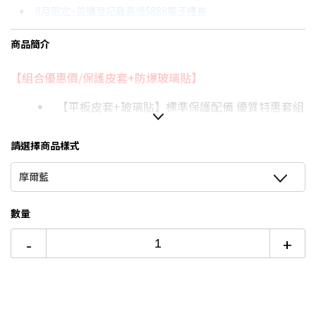
8月限定~首購登記最高領$888電子禮券
3期
$213
18家銀行/業者
台灣大哥大Open Possible聯名卡滿額最高回饋25%
商品簡介
6期
$106
18家銀行/業者
更多信用卡分期0利率滿額享回饋
【組合優惠價/保護皮套+防爆玻璃貼】
12期
$53
18家銀行/業者
■iPad 全系列配件→點我■
【平板皮套+玻璃貼】標準保護配備 優質特惠套組
24期
$27
18家銀行/業者
專業優質鋼化 超清晰防爆玻璃
最穩固三折式折疊支架，完美體驗
請選擇商品樣式
摩爾藍
數量
-
+