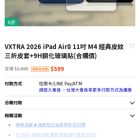
6折
VXTRA 2026 iPad Air8 11吋 M4 經典皮紋
三折皮套+9H鋼化玻璃貼(合購價)
$599
定價
$1,000
網路限定價
付款方式
信用卡/LINE Pay/ATM
請登入會員 ，台灣大會員享更多付款方式及優惠
分期付款
＊實際可分期數、適用利率，請以購物車顯示為主
相關活動
信用卡分期
娛樂滿載★滿額登記抽豪華影音好禮
8/10前~爸氣加碼 購物滿額滿件最高送$68
分期數
每期金額
配合銀行/業者