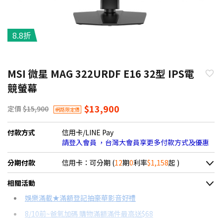
8.8折
MSI 微星 MAG 322URDF E16 32型 IPS電
競螢幕
$13,900
定價
$15,900
網路限定價
付款方式
信用卡/LINE Pay
請登入會員 ，台灣大會員享更多付款方式及優惠
分期付款
信用卡：可分期 (
12
期
0
利率
$1,158
起 )
＊實際可分期數、適用利率，請以購物車顯示為主
相關活動
信用卡分期
娛樂滿載★滿額登記抽豪華影音好禮
8/10前~爸氣加碼 購物滿額滿件最高送$68
分期數
每期金額
配合銀行/業者