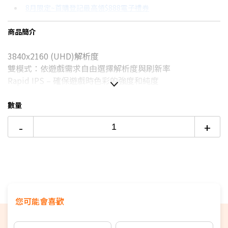
8月限定~首購登記最高領$888電子禮券
3期 0利率
$4,633
18家銀行/業者
台灣大哥大Open Possible聯名卡滿額最高回饋25%
商品簡介
6期 0利率
$2,316
17家銀行/業者
8/15前~指定購物滿額最高回饋25%
3840x2160 (UHD)解析度
12期 0利率
$1,158
7家銀行/業者
更多信用卡分期0利率滿額享回饋
雙模式：依遊戲需求自由選擇解析度與刷新率
6期
$2,478
18家銀行/業者
Rapid IPS – 確保遊戲時色彩的強度和純度
0.5ms（GtG，最小值）反應時間 - 有效消除畫面撕裂與卡
12期
$1,239
18家銀行/業者
頓現象
數量
VESA DisplayHDR 400認證
24期
$637
18家銀行/業者
-
+
Console Mode模式－針對與 PS5 和 Xbox Series X|S 等家
用遊戲機的無縫相容性進行最佳化
縱橫比選項－在多種縱橫比之間進行選擇，獲得更個人化的
遊戲體驗
原廠三年保固
您可能會喜歡