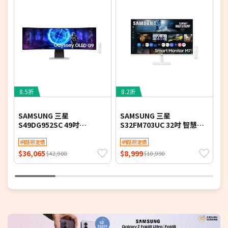
8.5折
8.2折
8
SAMSUNG 三星
SAMSUNG 三星
A
S49DG952SC 49吋
S32FM703UC 32吋 智慧聯
2
Odyssey OLED G9 曲面電
網螢幕 M7 M70F Samsung
(
競顯示器 G95SD
網路限定價
Vision AI (2025)
網路限定價
D
T
$36,065
$8,999
$
$42,900
$10,990