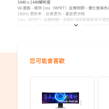
3440 x 1440解析度
VA 面板 - 提供 1ms（MPRT）反應時間，優化螢幕
180Hz 更新率 – 反應更快，畫面更流暢
1ms（MPRT）反應時間－有助於消除螢幕幀率不穩
AI Vision－全新 AI Vision技術不僅可以顯示黑暗
以增強整體亮度和飽和度
減藍光 – 使用軟體解決方案減少藍光光譜藍紫色區域
止眼睛疲勞
原廠三年保固
您可能會喜歡