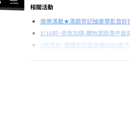
相關活動
信用卡分期
娛樂滿載★滿額登記抽豪華影音好
分期數
每期金額
8/10前~爸氣加碼 購物滿額滿件最高
8月限定~首購登記最高領$888電
3期 0利率
$2,330
8/15前~指定購物滿額最高回饋25
6期 0利率
$1,165
台灣大哥大Open Possible聯名
更多信用卡分期0利率滿額享回饋
6期
$1,246
12期
$623
24期
$320