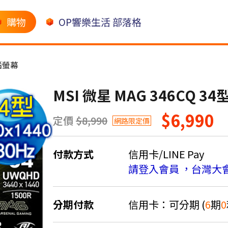
購物
OP響樂生活 部落格
腦螢幕
MSI 微星 MAG 346CQ 
$6,990
定價
$8,990
網路限定價
付款方式
信用卡/LINE Pay
請登入會員 ，台灣大
分期付款
信用卡：可分期 (
6
期
0
＊實際可分期數、適用利率，請以購物