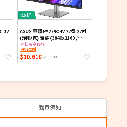
8.9折
7.7折
C 32
ASUS 華碩 PA279CRV 27型 27吋
Acer 宏碁 EK
(護眼/寬) 螢幕 (3840x2160 /
眼螢幕 144h
DPx2+HDMIx2+USB Type-C / 喇
結帳享優惠
網路限定價
網路限定價
叭 2Wx2)
$10,618
$2,688
$11,988
$3,4
購買須知